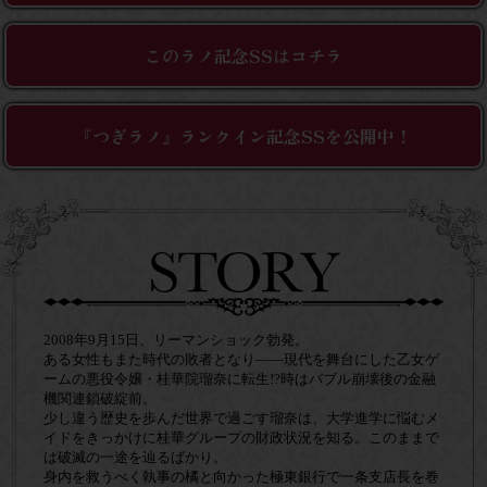
このラノ記念SSはコチラ
コミックエッセイ
閉じる
『つぎラノ』ランクイン記念SSを公開中！
2008年9月15日、リーマンショック勃発。
ある女性もまた時代の敗者となり――現代を舞台にした乙女ゲ
ームの悪役令嬢・桂華院瑠奈に転生!?時はバブル崩壊後の金融
機関連鎖破綻前。
少し違う歴史を歩んだ世界で過ごす瑠奈は、大学進学に悩むメ
イドをきっかけに桂華グループの財政状況を知る。このままで
は破滅の一途を辿るばかり。
身内を救うべく執事の橘と向かった極東銀行で一条支店長を巻