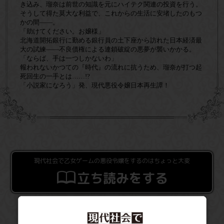
き込み、瑠奈は前世の知識を元にハイテク関連の投資を行う。
そうして得た莫大な利益で、これからの生活に安堵したのもつ
かの間――。
「助けてください。お嬢様」
北海道開拓銀行に勤める銀行員の土下座から訪れた日本経済最
大の試練――不良債権による連鎖破綻の悪夢が襲いかかる。
「ならば、手は一つしかないわ」
報われないかつての『時代』の流れに抗うため、瑠奈が打つ起
死回生の一手とは……!?
「小説家になろう」発、現代悪役令嬢日本再生譚！
現代社会で乙女ゲームの悪役令嬢をするのはちょっと大変
立ち読みをする