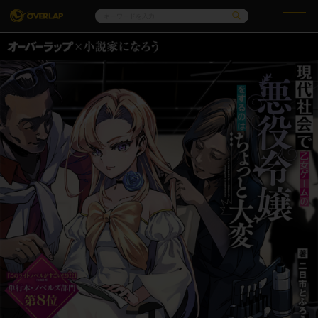
コミック
ライトノベル
コミックガルド
文庫
コミッククリエ
ノベルス
LiQulle
ノベルスf
ラブパルフェ
ロサージュノベルス
その他
通販・NEWS
コミックエッセイ
OVERLAP STORE
ポケットモンスター
オーバーラップ広報室
アニメ
ゲーム
企業
オーバーラップ文庫
会社概要
採用情報
アクセス
オーバーラップホールディングス
お問い合わせはこちら
オーバーラップノベルス
オーバーラップノベルスf