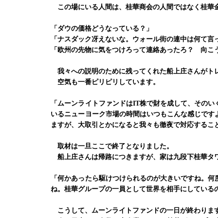
この場にいる人間は、桂華商会の人間ではなく桂華金
「ダウの価格どうなっている？」
「ナスダック冴えないな。ウォール街の連中は何て言
「欧州の先物に気をつけろって連絡あったろ？ 向こ
我々への説明のために残ってくれた船上庄さんがトレ
空気も一番ピリピリしています。
「ムーンライトファンドはIT株で財を成して、その
いるニューヨーク市場の時間はいつもこんな感じです
ますが、大取引とかになると我々も徹夜で対応するこ
取材は一旦ここで終了となりました。
船上庄さんは帰路につきますが、家は九段下桂華タ
「何かあったら駆けつけられるのが大きいですね。何
ね。桂華グループの一員として世界を相手にしている
こうして、ムーンライトファンドの一日が終わりま