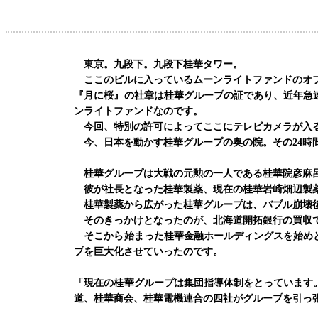
東京。九段下。九段下桂華タワー。
ここのビルに入っているムーンライトファンドのオフ
『月に桜』の社章は桂華グループの証であり、近年急
ンライトファンドなのです。
今回、特別の許可によってここにテレビカメラが入
今、日本を動かす桂華グループの奥の院。その24時
桂華グループは大戦の元勲の一人である桂華院彦麻
彼が社長となった桂華製薬、現在の桂華岩崎畑辺製
桂華製薬から広がった桂華グループは、バブル崩壊後
そのきっかけとなったのが、北海道開拓銀行の買収
そこから始まった桂華金融ホールディングスを始めと
プを巨大化させていったのです。
「現在の桂華グループは集団指導体制をとっています
道、桂華商会、桂華電機連合の四社がグループを引っ