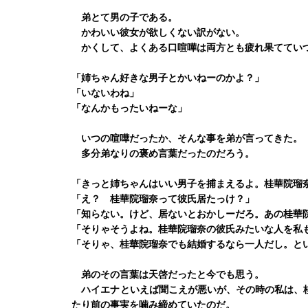
弟とて男の子である。
かわいい彼女が欲しくない訳がない。
かくして、よくある口喧嘩は両方とも疲れ果ててい
「姉ちゃん好きな男子とかいねーのかよ？」
「いないわね」
「なんかもったいねーな」
いつの喧嘩だったか、そんな事を弟が言ってきた。
多分弟なりの褒め言葉だったのだろう。
「きっと姉ちゃんはいい男子を捕まえるよ。桂華院瑠
「え？ 桂華院瑠奈って彼氏居たっけ？」
「知らない。けど、居ないとおかしーだろ。あの桂華
「そりゃそうよね。桂華院瑠奈の彼氏みたいな人を私
「そりゃ、桂華院瑠奈でも結婚するなら一人だし。と
弟のその言葉は天啓だったと今でも思う。
ハイエナといえば聞こえが悪いが、その時の私は、桂
たり前の事実を噛み締めていたのだ。