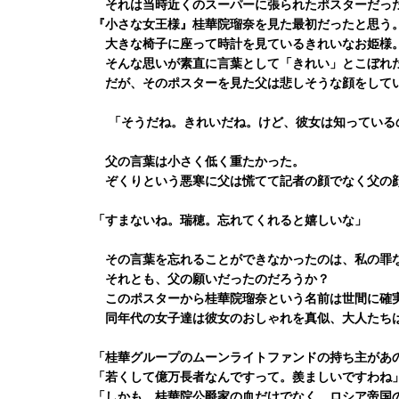
それは当時近くのスーパーに張られたポスターだっ
『小さな女王様』桂華院瑠奈を見た最初だったと思う
大きな椅子に座って時計を見ているきれいなお姫様
そんな思いが素直に言葉として「きれい」とこぼれ
だが、そのポスターを見た父は悲しそうな顔をして
「そうだね。きれいだね。けど、彼女は知っている
父の言葉は小さく低く重たかった。
ぞくりという悪寒に父は慌てて記者の顔でなく父の
「すまないね。瑞穂。忘れてくれると嬉しいな」
その言葉を忘れることができなかったのは、私の罪
それとも、父の願いだったのだろうか？
このポスターから桂華院瑠奈という名前は世間に確
同年代の女子達は彼女のおしゃれを真似、大人たち
「桂華グループのムーンライトファンドの持ち主があ
「若くして億万長者なんですって。羨ましいですわね
「しかも、桂華院公爵家の血だけでなく、ロシア帝国