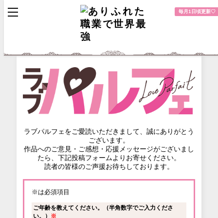
toggle
毎月1日頃更新♡
navigation
ラブパルフェをご愛読いただきまして、誠にありがとう
ございます。
作品へのご意見・ご感想・応援メッセージがございまし
たら、下記投稿フォームよりお寄せください。
読者の皆様のご声援お待ちしております。
※は必須項目
ご年齢を教えてください。（半角数字でご入力くださ
い。）
※