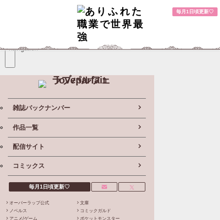
毎月1日頃更新♡
toggle
navigation
雑誌バックナンバー
作品一覧
配信サイト
コミックス
毎月1日頃更新♡
オーバーラップ公式
文庫
ノベルス
コミックガルド
アニメ/ゲーム
ポケットモンスター