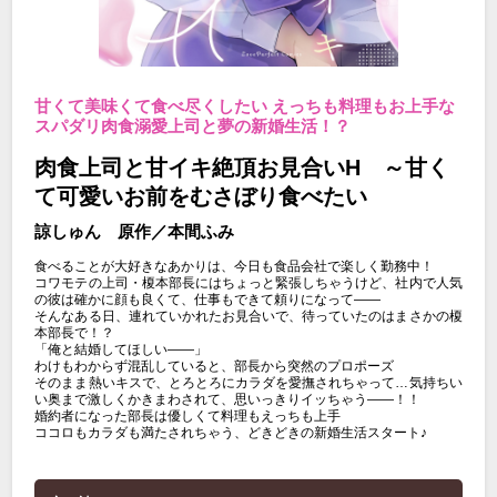
甘くて美味くて食べ尽くしたい えっちも料理もお上手な
スパダリ肉食溺愛上司と夢の新婚生活！？
肉食上司と甘イキ絶頂お見合いH ～甘く
て可愛いお前をむさぼり食べたい
諒しゅん 原作／本間ふみ
食べることが大好きなあかりは、今日も食品会社で楽しく勤務中！
コワモテの上司・榎本部長にはちょっと緊張しちゃうけど、社内で人気
の彼は確かに顔も良くて、仕事もできて頼りになって――
そんなある日、連れていかれたお見合いで、待っていたのはまさかの榎
本部長で！？
「俺と結婚してほしい――」
わけもわからず混乱していると、部長から突然のプロポーズ
そのまま熱いキスで、とろとろにカラダを愛撫されちゃって…気持ちい
い奥まで激しくかきまわされて、思いっきりイッちゃう――！！
婚約者になった部長は優しくて料理もえっちも上手
ココロもカラダも満たされちゃう、どきどきの新婚生活スタート♪