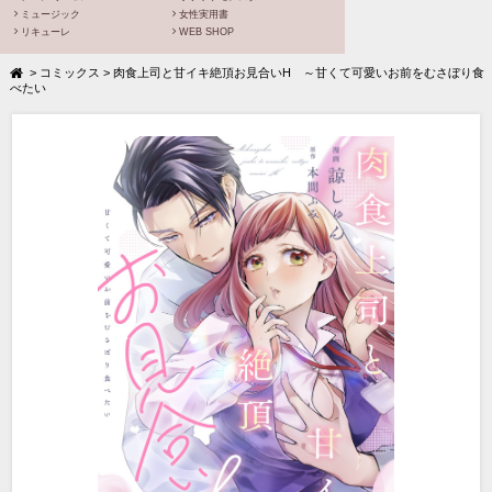
ミュージック
女性実用書
リキューレ
WEB SHOP
>
コミックス
>
肉食上司と甘イキ絶頂お見合いH ～甘くて可愛いお前をむさぼり食
べたい