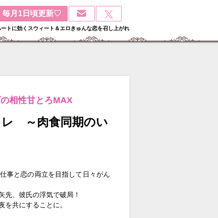
毎月1日頃更新♡
ハートに効くスウィート＆エロきゅんな恋を召し上がれ
の相性甘とろMAX
フレ ～肉食同期のい
仕事と恋の両立を目指して日々がん
矢先、彼氏の浮気で破局！
夜を共にすることに。