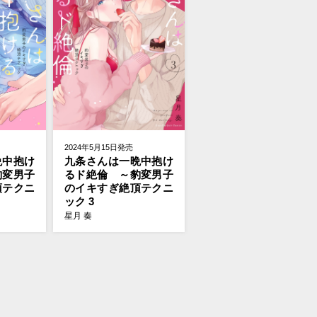
2024年5月15日発売
晩中抱け
九条さんは一晩中抱け
豹変男子
るド絶倫 ～豹変男子
頂テクニ
のイキすぎ絶頂テクニ
ック 3
星月 奏