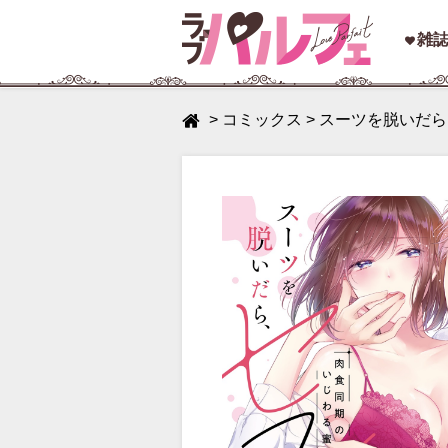
toggle
雑
navigation
>
コミックス
>
スーツを脱いだら