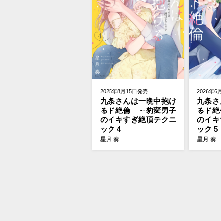
2025年8月15日発売
2026年6
九条さんは一晩中抱け
九条さ
るド絶倫 ～豹変男子
るド絶
のイキすぎ絶頂テクニ
のイキ
ック 4
ック 5
星月 奏
星月 奏