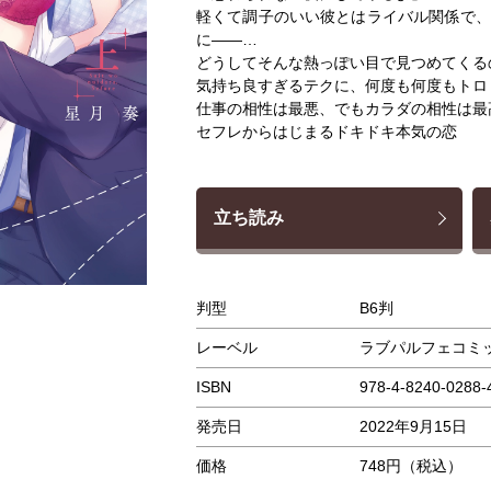
軽くて調子のいい彼とはライバル関係で、
に――…
どうしてそんな熱っぽい目で見つめてくる
気持ち良すぎるテクに、何度も何度もトロ
仕事の相性は最悪、でもカラダの相性は最高
セフレからはじまるドキドキ本気の恋
立ち読み
判型
B6判
レーベル
ラブパルフェコミ
ISBN
978-4-8240-0288-
発売日
2022年9月15日
価格
748円（税込）