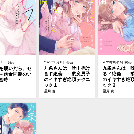
2023年8月15日発売
2023年8月15日発売
月15日発売
九条さんは一晩中抱け
九条さんは一
を脱いだら、セ
るド絶倫 ～豹変男子
るド絶倫 ～
～肉食同期のい
のイキすぎ絶頂テクニ
のイキすぎ絶
蜜時～ 下
ック 1
ック 2
星月 奏
星月 奏