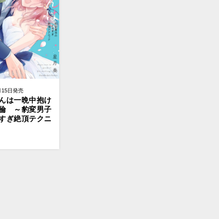
月15日発売
んは一晩中抱け
倫 ～豹変男子
すぎ絶頂テクニ