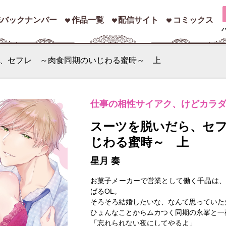
誌バックナンバー
作品一覧
配信サイト
コミックス
、セフレ ～肉食同期のいじわる蜜時～ 上
仕事の相性サイアク、けどカラダ
スーツを脱いだら、セ
じわる蜜時～ 上
星月 奏
お菓子メーカーで営業として働く千晶は、
ばるOL。
そろそろ結婚したいな、なんて思っていた
ひょんなことからムカつく同期の永峯と一
「忘れられない夜にしてやるよ」