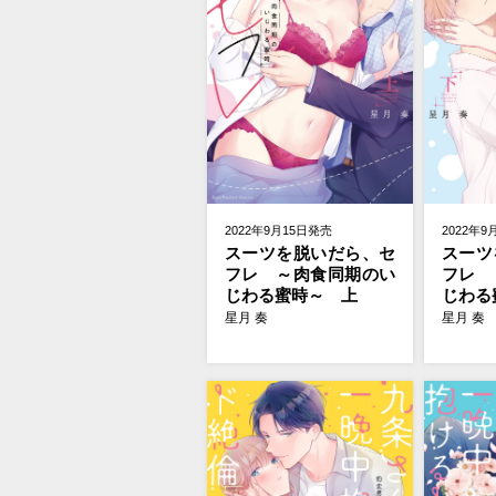
2022年9月15日発売
2022年9
スーツを脱いだら、セ
スーツ
フレ ～肉食同期のい
フレ 
じわる蜜時～ 上
じわる
星月 奏
星月 奏