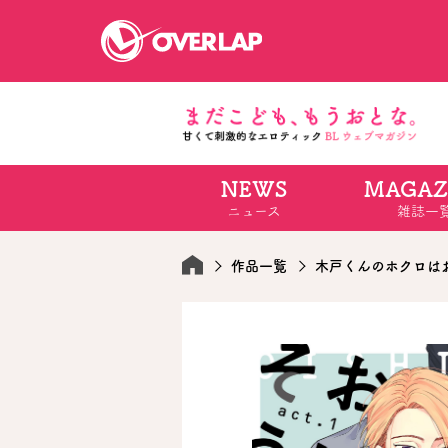
NEWS
MAGAZ
コミック
ライトノベ
ニュース
雑誌一
コミックガルド
文庫
コミッククリエ
ノベルス
LiQulle
ノベルスf
ラブパルフェ
ロサージュノベル
作品一覧
木戸くんのホクロは
オーバーラップ文庫
オーバ
コミッククリエ