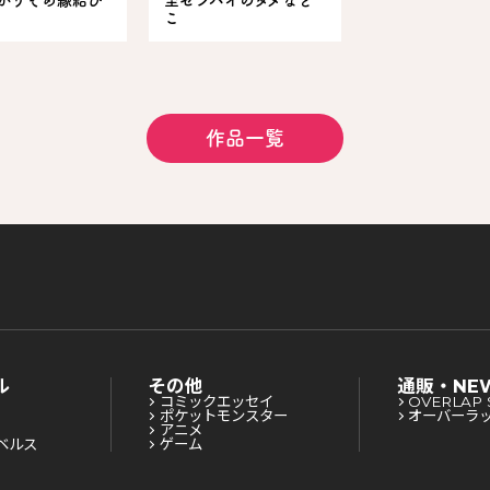
かりそめ縁結び
至センパイのダメなと
こ
作品一覧
ル
その他
通販・NE
コミックエッセイ
OVERLAP 
ポケットモンスター
オーバーラ
アニメ
ベルス
ゲーム