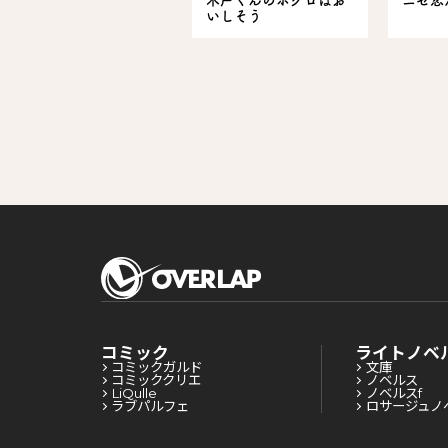
木戸くんのホクロはお
ニセ恋
いしそう
コミック
ライトノベ
コミックガルド
文庫
コミッククリエ
ノベルス
LiQulle
ノベルスf
ラブパルフェ
ロサージュノ