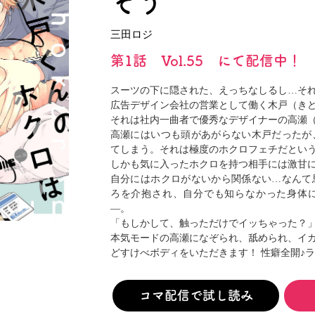
そう
閉じる
三田ロジ
第1話 Vol.55 にて配信中！
スーツの下に隠された、えっちなしるし…それ
広告デザイン会社の営業として働く木戸（き
それは社内一曲者で優秀なデザイナーの高瀬
高瀬にはいつも頭があがらない木戸だったが
てしまう。それは極度のホクロフェチだとい
しかも気に入ったホクロを持つ相手には激甘に
自分にはホクロがないから関係ない…なんて
ろを介抱され、自分でも知らなかった身体
―。
「もしかして、触っただけでイッちゃった？
本気モードの高瀬になぞられ、舐められ、イ
どすけべボディをいただきます！ 性癖全開♪
コマ配信で試し読み