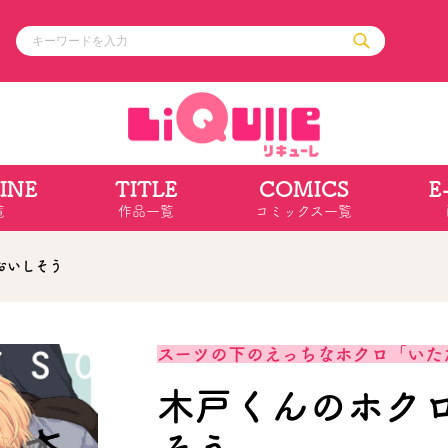
INE
TITLE
COMICS
E
ル
その他
通販・NEW
覧
作品一覧
コミックス一覧
コミックエッセイ
OVERLAP STOR
ポケットモンスター
オーバーラップ広
アニメ
ス
ゲーム
おいしそう
ーラップノベルス
オーバーラップノベルスf
ロサージュノ
スーツの下のえっちなホクロ「いた
木戸くんのホク
リキューレ
コミックパルフェ