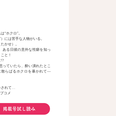
は“ホクロ”。
ど）には苦手な人物がいる。
（たかせ）。
、ある日彼の意外な性癖を知っ
うこと！
!?
思っていたら、酔い潰れたとこ
に散らばるホクロを暴かれて―
」
カされて…
ラブコメ
掲載号試し読み