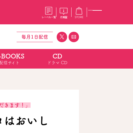
レーベル一覧
広報室
STORE
毎月1日配信
-BOOKS
CD
S
企業
配信サイト
ドラマ CD
E
会社概要
報室
採用情報
アクセス
オーバーラップホールディングス
ベルス
コミックガルド
お問い合わせはこちら
だきます！」
ロはおいし
コミックエッセイ