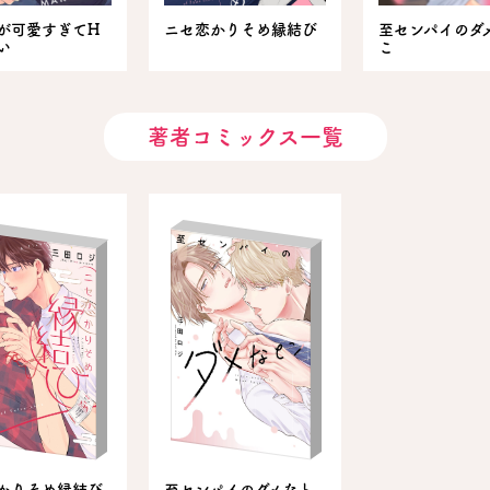
が可愛すぎてH
ニセ恋かりそめ縁結び
至センパイのダ
い
こ
著者コミックス一覧