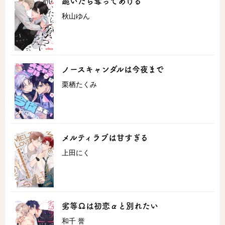
跪いたら奪ってあげる
秋山ゆん
ロサージュノベルス
コミックガルド
ノースキャンダルは今夜まで
栗栖たくみ
コミッククリエ
メルティラブは甘すぎる
上田にく
リキューレ
劣等Ωは初恋αと別れたい
コミックパルフェ
和千 誉