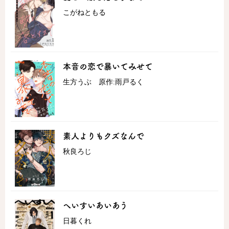
こがねともる
本音の恋で暴いてみせて
生方うぶ 原作:雨戸るく
素人よりもクズなんで
秋良ろじ
へいすいあいあう
日暮くれ