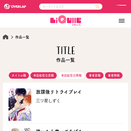
メ
ニ
コミック
ライトノベル
ュ
コミックガルド
文庫
コミッククリエ
ノベルス
ー
LiQulle
ノベルスf
作品一覧
ラブパルフェ
ロサージュノベルス
その他
通販・NEWS
TITLE
コミックエッセイ
OVERLAP STORE
ポケットモンスター
オーバーラップ広報室
アニメ
ゲーム
企業
会社概要
オーバーラップ文庫
作品一覧
採用情報
アクセス
オーバーラップホールディングス
お問い合わせはこちら
タイトル順
単話配信日昇順
単話配信日降順
著者昇順
著者降順
オーバーラップノベルス
放課後リトライプレイ
三ツ星しずく
オーバーラップノベルスf