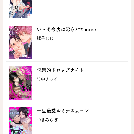
コミックエッセイ
いっそ今度は沼らせてmore
閉じる
螺子じじ
悦楽的ドロップナイト
竹中チャイ
一生最愛ルミナスムーン
つきみらぼ