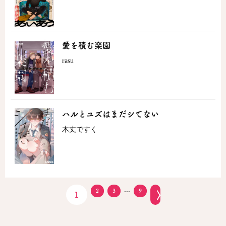
愛を積む楽園
rasu
ハルとユズはまだシてない
木丈ですく
...
2
3
9
1