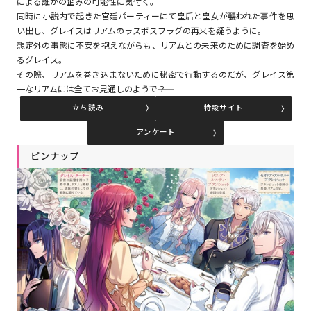
による誰かの企みの可能性に気付く。
同時に小説内で起きた宮廷パーティーにて皇后と皇女が襲われた事件を思
い出し、グレイスはリアムのラスボスフラグの再来を疑うように。
コミックエッセイ
想定外の事態に不安を抱えながらも、リアムとの未来のために調査を始め
るグレイス。
閉じる
その際、リアムを巻き込まないために秘密で行動するのだが、グレイス第
一なリアムには全てお見通しのようで――？
立ち読み
特設サイト
アンケート
ピンナップ