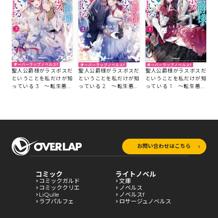
オーバーラップノベルスf
オーバーラップノベルスf
オーバーラップノベルスf
聖人公爵様がラスボスだ
聖人公爵様がラスボスだ
聖人公爵様がラスボスだ
ということを私だけが知
ということを私だけが知
ということを私だけが知
っている 3 ～転生悪女
っている 2 ～転生悪女
っている 1 ～転生悪女
は破滅回避を模索中～
は破滅回避を模索中～
は破滅回避を模索中～
お問い合わせはこちら
コミック
ライトノベル
コミックガルド
文庫
コミッククリエ
ノベルス
LiQulle
ノベルスf
ラブパルフェ
ロサージュノベルス