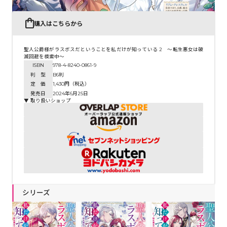
購入はこちらから
聖人公爵様がラスボスだということを私だけが知っている 2 ～転生悪女は破
滅回避を模索中～
ISBN
978-4-8240-0861-9
判 型
B6判
定 価
1,430円（税込）
発売日
2024年6月25日
▼ 取り扱いショップ
シリーズ