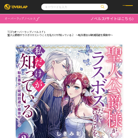
ノベルスfサイトはこちら
コミック
ライトノベル
コミックガルド
文庫
TOP
オーバーラップノベルスｆ
コミッククリエ
ノベルス
聖人公爵様がラスボスだということを私だけが知っている 2 ～転生悪女は破滅回避を模索中～
LiQulle
ノベルスf
ラブパルフェ
ロサージュノベルス
その他
通販・NEWS
コミックエッセイ
OVERLAP STORE
ポケットモンスター
オーバーラップ広報室
アニメ
ゲーム
企業
会社概要
オーバーラップ文庫
採用情報
アクセス
オーバーラップホールディングス
お問い合わせはこちら
オーバーラップノベルス
オーバーラップノベルスf