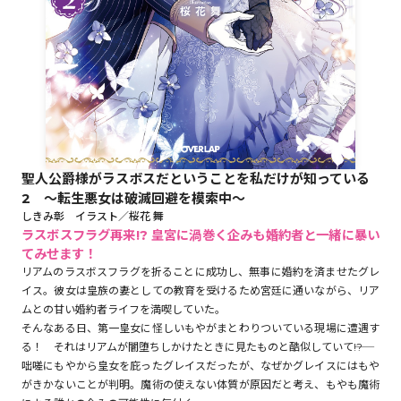
ロサージュノベルス
コミックガルド
聖人公爵様がラスボスだということを私だけが知っている
2 ～転生悪女は破滅回避を模索中～
コミッククリエ
しきみ彰 イラスト／桜花 舞
ラスボスフラグ再来!? 皇宮に渦巻く企みも婚約者と一緒に暴い
てみせます！
リアムのラスボスフラグを折ることに成功し、無事に婚約を済ませたグレ
リキューレ
イス。彼女は皇族の妻としての教育を受けるため宮廷に通いながら、リア
ムとの甘い婚約者ライフを満喫していた。
そんなある日、第一皇女に怪しいもやがまとわりついている現場に遭遇す
る！ それはリアムが闇堕ちしかけたときに見たものと酷似していて――!?
咄嗟にもやから皇女を庇ったグレイスだったが、なぜかグレイスにはもや
コミックパルフェ
がきかないことが判明。魔術の使えない体質が原因だと考え、もやも魔術