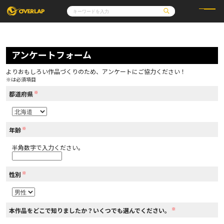
コミック
ライトノベル
コミックガルド
文庫
アンケートフォーム
コミッククリエ
ノベルス
LiQulle
ノベルスf
ラブパルフェ
ロサージュノベルス
その他
通販・NEWS
よりおもしろい作品づくりのため、アンケートにご協力ください！
コミックエッセイ
OVERLAP STORE
※は必須項目
ポケットモンスター
オーバーラップ広報室
アニメ
ゲーム
※
企業
都道府県
会社概要
オーバーラップ文庫
採用情報
アクセス
オーバーラップホールディングス
お問い合わせはこちら
※
年齢
半角数字で入力ください。
オーバーラップノベルス
※
性別
オーバーラップノベルスf
※
本作品をどこで知りましたか？いくつでも選んでください。