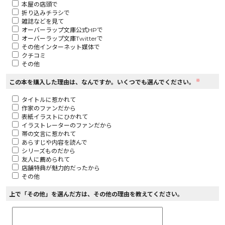
本屋の店頭で
折り込みチラシで
ロサージュノベルス
雑誌などを見て
オーバーラップ文庫公式HPで
オーバーラップ文庫Twitterで
その他インターネット媒体で
クチコミ
その他
コミックガルド
※
この本を購入した理由は、なんですか。いくつでも選んでください。
タイトルに惹かれて
作家のファンだから
コミッククリエ
表紙イラストにひかれて
イラストレーターのファンだから
帯の文言に惹かれて
あらすじや内容を読んで
シリーズものだから
友人に薦められて
リキューレ
店舗特典が魅力的だったから
その他
上で「その他」を選んだ方は、その他の理由を教えてください。
コミックパルフェ