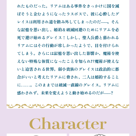
れたものだった。リアムはある事件をきっかけに国を滅
ぼそうと企むようになったラスボスで、彼に心酔したグ
コミックエッセイ
レイスは利用され道を踏み外してしまったのだ
――
。そん
な記憶を思い出し、婚約＆破滅回避のためにリアムを必
閉じる
死で避け始めるグレイス！しかし、聖人公爵と慕われる
リアムにはその行動が珍しかったようで、目を付けられ
てしまう。さらには記憶を思い出した影響か、魔術を使
えない特殊な体質になったことを知られ!?魔術が使えな
いと迫害される世界。弱小貴族のグレイスは政治的に都
合がいいと考えたリアムに脅され、二人は婚約すること
に……。このままでは破滅一直線のグレイス。リアムに
惑わされず、未来を変えようと動き始めるのだが
――
？