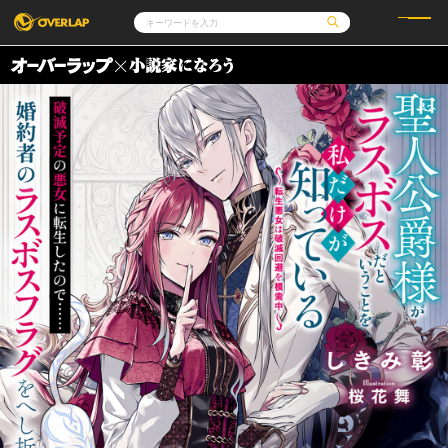
コミック
ライトノベル
コミックガルド
文庫
コミッククリエ
ノベルス
LiQulle
ノベルスf
ラブパルフェ
ロサージュノベルス
その他
通販・NEWS
コミックエッセイ
OVERLAP STORE
ポケットモンスター
オーバーラップ広報室
アニメ
ゲーム
企業
オーバーラップ文庫
会社概要
採用情報
アクセス
オーバーラップホールディングス
お問い合わせはこちら
オーバーラップノベルス
オーバーラップノベルスf