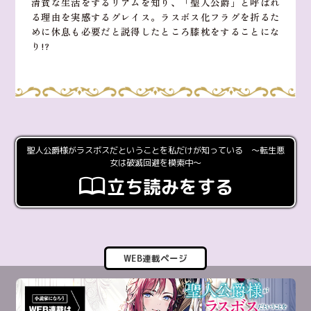
清貧な生活をするリアムを知り、「聖人公爵」と呼ばれ
る理由を実感するグレイス。ラスボス化フラグを折るた
めに休息も必要だと説得したところ膝枕をすることにな
り!?
聖人公爵様がラスボスだということを私だけが知っている ～転生悪
女は破滅回避を模索中～
立ち読みをする
WEB連載ページ