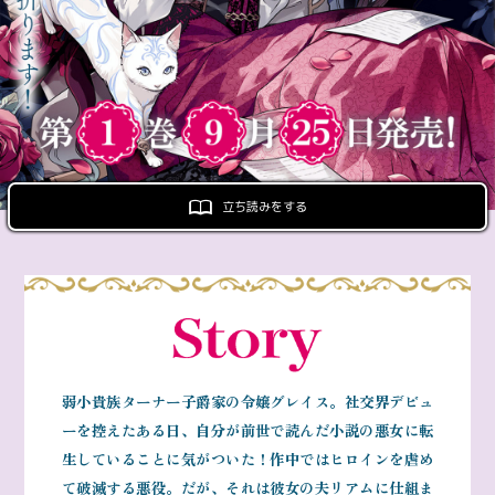
ロサージュノベルス
コミックガルド
立ち読みをする
コミッククリエ
リキューレ
弱小貴族ターナー子爵家の令嬢グレイス。社交界デビュ
ーを控えたある日、自分が前世で読んだ小説の悪女に転
生していることに気がついた！作中ではヒロインを虐め
コミックパルフェ
て破滅する悪役。だが、それは彼女の夫リアムに仕組ま