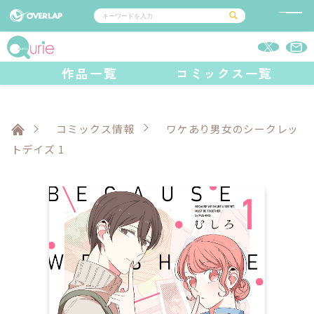
コミック
ライトノベル
作品一覧
コミックス一覧
コミックガルド
文庫
コミッククリエ
ノベルス
LiQulle
ノベルスf
ラブパルフェ
ロサージュノベルス
その他
通販・NEWS
コミックエッセイ
OVERLAP STORE
ポケットモンスター
オーバーラップ広報室
アニメ
ゲーム
コミックス情報
ワケあり男女のシークレッ
企業
オーバーラップ文庫
会社概要
トデイズ 1
採用情報
アクセス
オーバーラップホールディングス
お問い合わせはこちら
オーバーラップノベルス
オーバーラップノベルスf