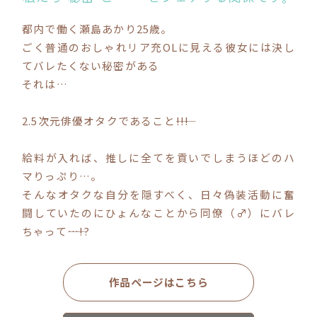
都内で働く瀬島あかり25歳。
コミックエッセイ
ごく普通のおしゃれリア充OLに見える彼女には決し
てバレたくない秘密がある
閉じる
それは…
2.5次元俳優オタクであること――!!!
給料が入れば、推しに全てを貢いでしまうほどのハ
マりっぷり…。
そんなオタクな自分を隠すべく、日々偽装活動に奮
闘していたのにひょんなことから同僚（♂）にバレ
ちゃって――…!?
作品ページはこちら