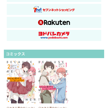
コミックス
ワケあり男女のシークレ
ワケあり男女のシークレ