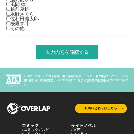
風間 律
越前夏帆
水野さくら
佐和田凛太郎
桜庭春斗
その他
入力内容を確認する
ABJマークは、この電子書店・電子書籍配信サービスが、著作権者からコンテンツ使
用許諾を得た正規版配信サービスであることを示す登録商標(登録番号 第6091713号)で
す。
お問い合わせはこちら
コミック
ライトノベル
コミックガルド
文庫
コミッククリエ
ノベルス