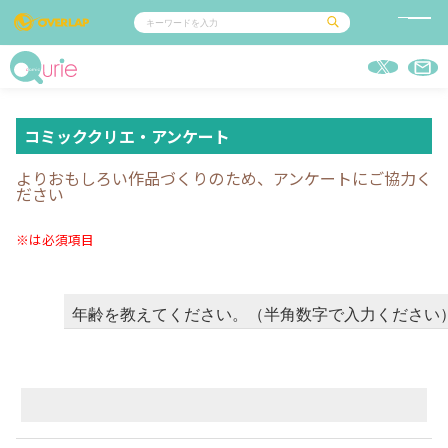
コミック
ライトノベル
コミックガルド
文庫
コミッククリエ
ノベルス
LiQulle
ノベルスf
ラブパルフェ
ロサージュノベルス
コミッククリエ・アンケート
その他
通販・NEWS
コミックエッセイ
OVERLAP STORE
ポケットモンスター
オーバーラップ広報室
アニメ
よりおもしろい作品づくりのため、アンケートにご協力く
ゲーム
企業
ださい
会社概要
オーバーラップ文庫
採用情報
アクセス
オーバーラップホールディングス
※は必須項目
お問い合わせはこちら
オーバーラップノベルス
年齢を教えてください。（半角数字で入力ください
オーバーラップノベルスf