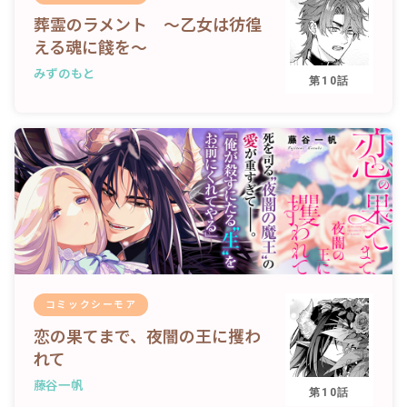
葬霊のラメント ～乙女は彷徨
える魂に餞を～
コミックエッセイ
みずのもと
第10話
閉じる
コミックシーモア
恋の果てまで、夜闇の王に攫わ
れて
藤谷一帆
第10話