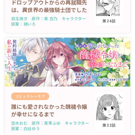
ドロップアウトからの再就職先
は、異世界の最強騎士団でした
目玉焼き 原作：東 吉乃 キャラクター
第24話
原案：緋いろ
コミックシーモア
誰にも愛されなかった醜穢令嬢
が幸せになるまで
空木おむ 原作：青季ふゆ キャラクター
第22話
原案：白谷ゆう