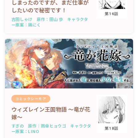
しまったのですが、まだ仕事が
したいので秘密です！
第16話
吉田しゃけ 原作：田山 歩 キャラクタ
ー原案：鶏にく
コミックシーモア
ウィズレイン王国物語 ～竜が花
嫁～
すぎの 原作：雨傘ヒョウゴ キャラクタ
第18話
ー原案：LINO