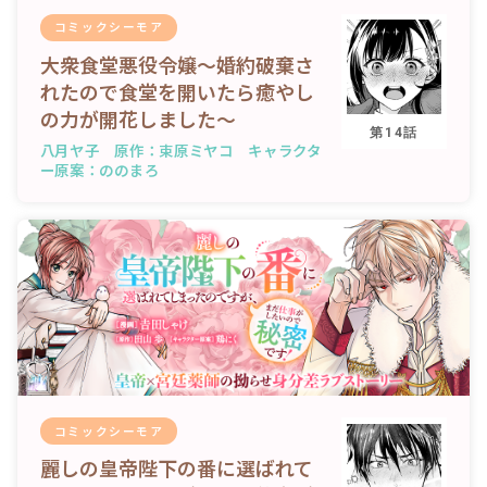
コミックシーモア
大衆食堂悪役令嬢～婚約破棄さ
れたので食堂を開いたら癒やし
の力が開花しました～
第14話
八月ヤ子 原作：束原ミヤコ キャラクタ
ー原案：ののまろ
コミックシーモア
麗しの皇帝陛下の番に選ばれて