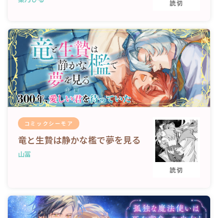
読切
コミックシーモア
竜と生贄は静かな檻で夢を見る
山冨
読切