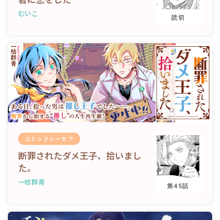
むいこ
読切
コミックシーモア
断罪されたダメ王子、拾いまし
た。
一桔群青
第45話