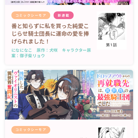
コミックシーモア
新連載
番と知らずに私を買った純愛こ
じらせ騎士団長に運命の愛を捧
げられました！
第1話
になになこ 原作：犬咲 キャラクター原
案：御子柴リョウ
コミックシーモア