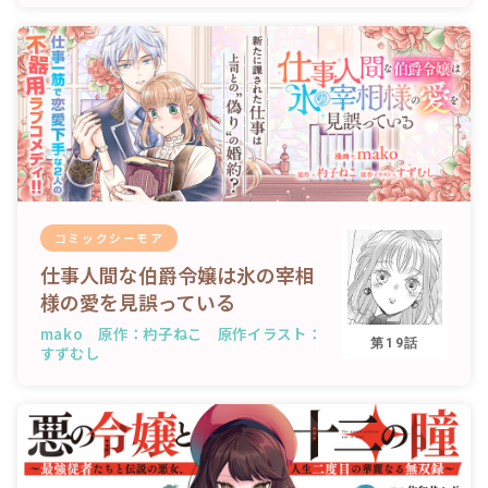
コミックシーモア
仕事人間な伯爵令嬢は氷の宰相
様の愛を見誤っている
mako 原作：杓子ねこ 原作イラスト：
第19話
すずむし