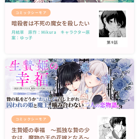
コミックシーモア
暗殺者は不死の魔女を殺したい
月結草 原作：Mikura キャラクター原
案：ゆっ子
第9話
コミックシーモア
生贄姫の幸福 ～孤独な贄の少
女は、魔物の王の花嫁となる～