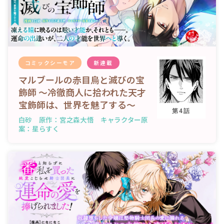
コミックシーモア
新連載
マルブールの赤目烏と滅びの宝
飾師 ～冷徹商人に拾われた天才
宝飾師は、世界を魅了する～
第4話
白砂 原作：宮之森大悟 キャラクター原
案：星らすく