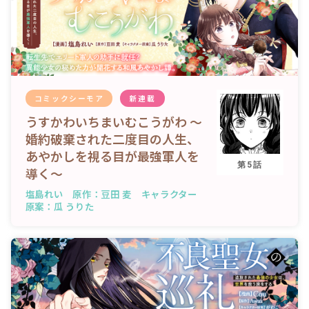
コミックシーモア
新連載
うすかわいちまいむこうがわ ～
婚約破棄された二度目の人生、
あやかしを視る目が最強軍人を
第5話
導く～
塩島れい 原作：豆田 麦 キャラクター
原案：瓜 うりた