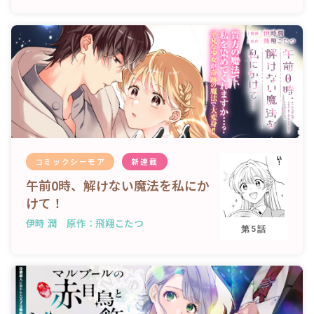
コミックシーモア
新連載
午前0時、解けない魔法を私にか
けて！
伊時 潤 原作：飛翔こたつ
第5話