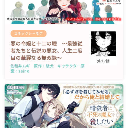
コミックシーモア
悪の令嬢と十二の瞳 ～最強従
者たちと伝説の悪女、人生二度
目の華麗なる無双録～
第17話
佐和井ムギ 原作：駄犬 キャラクター原
案：saino