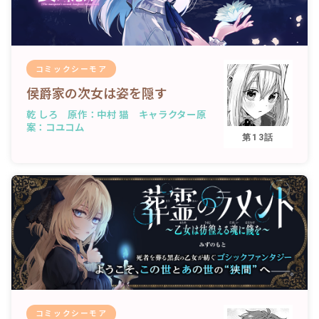
ロサージュノベルス
コミックシーモア
侯爵家の次女は姿を隠す
コミックガルド
乾 しろ 原作：中村 猫 キャラクター原
案：コユコム
第13話
コミッククリエ
リキューレ
コミックパルフェ
コミックシーモア