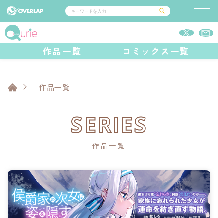
コミック
ライトノベル
作品一覧
コミックス一覧
コミックガルド
文庫
コミッククリエ
ノベルス
LiQulle
ノベルスf
ラブパルフェ
ロサージュノベルス
その他
通販・NEWS
コミックエッセイ
OVERLAP STORE
ポケットモンスター
オーバーラップ広報室
アニメ
作品一覧
ゲーム
企業
オーバーラップ文庫
会社概要
採用情報
アクセス
オーバーラップホールディングス
SERIES
お問い合わせはこちら
作品一覧
オーバーラップノベルス
オーバーラップノベルスf