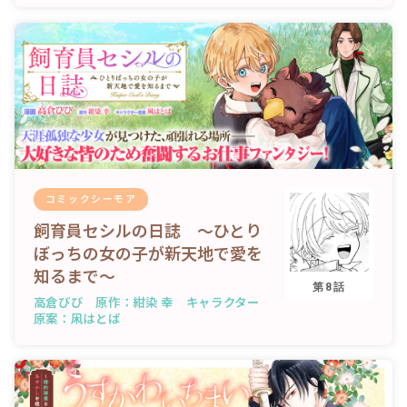
コミックシーモア
飼育員セシルの日誌 ～ひとり
ぼっちの女の子が新天地で愛を
知るまで～
第8話
高倉びび 原作：紺染 幸 キャラクター
原案：凩はとば