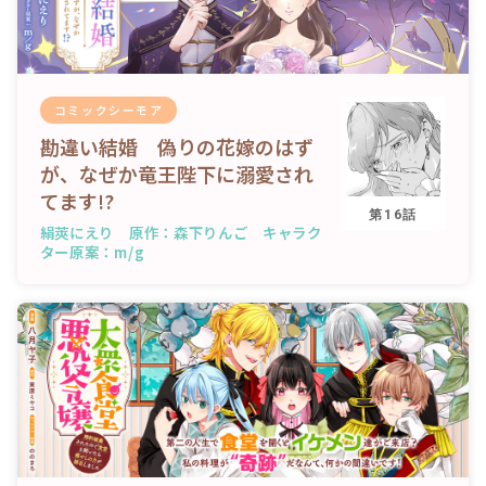
コミックシーモア
勘違い結婚 偽りの花嫁のはず
が、なぜか竜王陛下に溺愛され
てます!?
第16話
絹莢にえり 原作：森下りんご キャラク
ター原案：m/g