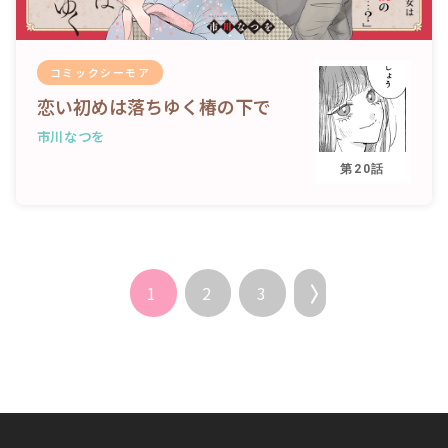
コミックシーモア
恋い初めは落ちゆく椿の下で
市川なつを
第20話
1
2
3