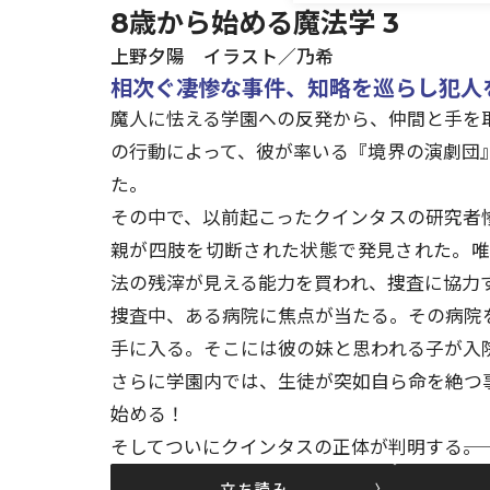
8歳から始める魔法学 3
上野夕陽 イラスト／乃希
相次ぐ凄惨な事件、知略を巡らし犯人を
魔人に怯える学園への反発から、仲間と手を
の行動によって、彼が率いる『境界の演劇団
た。
その中で、以前起こったクインタスの研究者
親が四肢を切断された状態で発見された。
法の残滓が見える能力を買われ、捜査に協力
捜査中、ある病院に焦点が当たる。その病院
手に入る。そこには彼の妹と思われる子が入院
さらに学園内では、生徒が突如自ら命を絶つ
始める！
そしてついにクインタスの正体が判明する――。