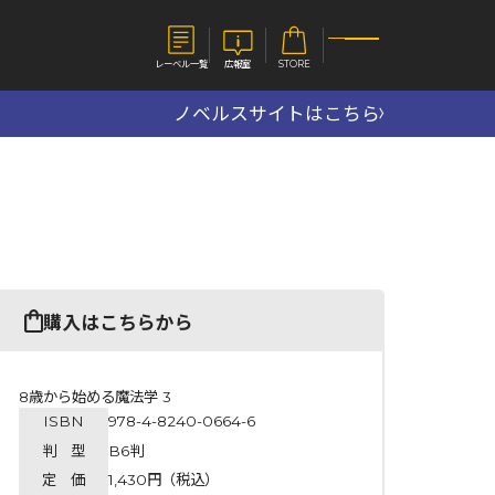
レーベル一覧
広報室
STORE
ノベルスサイトはこちら
S
企業
E
会社概要
報室
採用情報
アクセス
オーバーラップホールディングス
ベルス
コミックガルド
購入はこちらから
お問い合わせはこちら
8歳から始める魔法学 3
ISBN
978-4-8240-0664-6
コミックエッセイ
判 型
B6判
定 価
1,430円（税込）