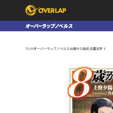
コミック
ライトノベ
TOP
オーバーラップノベルス
8歳から始める魔法学 3
コミックガルド
文庫
コミッククリエ
ノベルス
LiQulle
ノベルスf
ラブパルフェ
ロサージュノベル
オーバーラップ文庫
オーバ
コミッククリエ