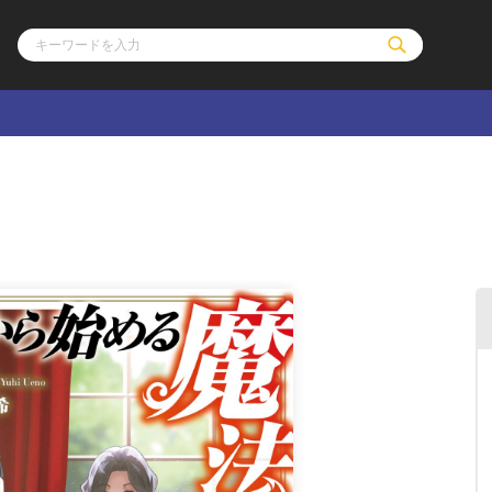
ル
その他
通販・NEW
コミックエッセイ
OVERLAP STOR
ポケットモンスター
オーバーラップ広
アニメ
ス
ゲーム
ーラップノベルス
オーバーラップノベルスf
ロサージュノ
リキューレ
コミックパルフェ