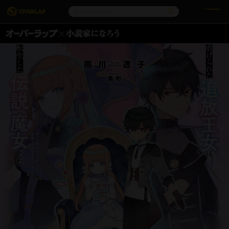
コミック
ライトノベル
コミックガルド
文庫
コミッククリエ
ノベルス
LiQulle
ノベルスf
ラブパルフェ
ロサージュノベルス
その他
通販・NEWS
コミックエッセイ
OVERLAP STORE
ポケットモンスター
オーバーラップ広報室
アニメ
ゲーム
企業
オーバーラップ文庫
会社概要
採用情報
アクセス
オーバーラップホールディングス
お問い合わせはこちら
オーバーラップノベルス
オーバーラップノベルスf