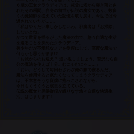
６歳の王女クラウディアは、叔父に塔から突き落とさ
れたその瞬間、自身の前世が伝説の魔女であり、数多
くの魔術師を従えていた記憶を取り戻す。今世では冷
コミックエッセイ
遇されていたが……。
「私はやりたい事しかしないわ。邪魔者は『お掃除』
閉じる
しないとね」
かつて世界を揺るがした魔法の力で、悠々自適な生活
を送ることを決めたクラウディア。
美少年だが不愛想なノアを従僕にして、高度な魔法で
何もかも思うがまま!?
「お城からのお迎え？ 追い返しましょう。贅沢なら自
分の魔法を使えば十分。むにゃむにゃ……」
「おい。どうして毎回わざわざ俺の膝で寝るんだ」
魔法を使用すると眠たくなってしまうクラウディア
は、不本意そうな従僕に抱っこされながら、
今日もくうくうと寝息を立てている。
伝説の魔女と黒髪従僕が織りなす悠々自適な快適生
活、はじまります！