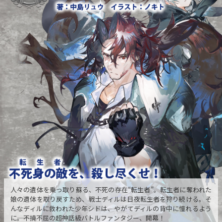
人々の遺体を乗っ取り蘇る、不死の存在“転生者”。転生者に奪われた
娘の遺体を取り戻すため、戦士ディルは日夜転生者を狩り続ける。そ
んなディルに救われた少年シドは、やがてディルの背中に憧れるよう
に――。不撓不屈の超神話級バトルファンタジー、開幕！