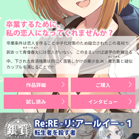
卒業条件は恋人を作ること――少子化対策のため設立されたこの高校で、
あおいはるた
訳あって
青偉春太
には恋人がいない。 このままいけば退学の危機迫る
きしかおる
中、下された救済措置は同じく落第しかけの美少女JK・
黄志薫
と疑似
カップルを演じることで!?
作品詳細
ご購入
試し読み
インタビュー