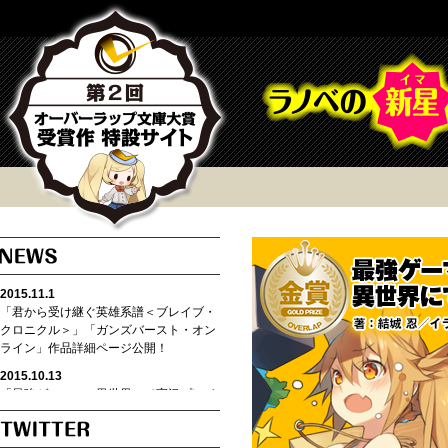
2015.11.1
「君から受け継ぐ英雄系譜＜ブレイブ・
クロニクル＞」「ガンズバースト・オン
ライン」作品詳細ページ公開！
2015.10.13
「最強ゲーマー、異世界にて実況プレイ
中」「戦華の舞姫 戦華ノ姫君ハ汚レナ
イ」立ち読み公開！