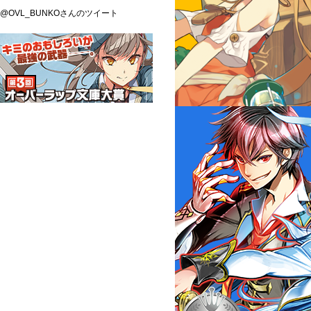
2015.10.1
@OVL_BUNKOさんのツイート
「最強ゲーマー、異世界にて実況プレイ
中」「戦華の舞姫 戦華ノ姫君ハ汚レナ
イ」作品詳細ページ公開！
2015.9.26
第２回オーバーラップ文庫大賞受賞作
特設サイトオープン！