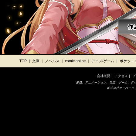
TOP
｜
文庫
｜
ノベルス
｜
comic online
｜
アニメ/ゲーム
｜
ポケット
会社概要
｜
アクセス
｜
プ
書籍、アニメーション、音楽、ゲーム、グ
株式会社オーバーラップ © O