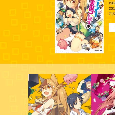
ISB
20
71