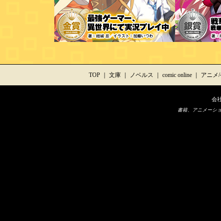
TOP
｜
文庫
｜
ノベルス
｜
comic online
｜
アニメ
会
書籍、アニメーシ