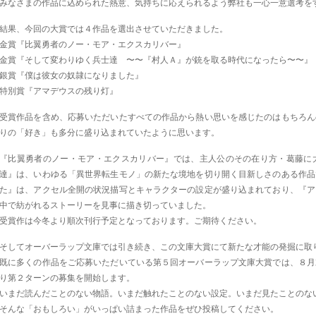
みなさまの作品に込められた熱意、気持ちに応えられるよう弊社も一心一意選考を
結果、今回の大賞では４作品を選出させていただきました。
金賞『比翼勇者のノー・モア・エクスカリバー』
金賞『そして変わりゆく兵士達 〜〜『村人Ａ』が銃を取る時代になったら〜〜』
銀賞『僕は彼女の奴隷になりました』
特別賞『アマデウスの残り灯』
受賞作品を含め、応募いただいたすべての作品から熱い思いを感じたのはもちろん
りの「好き」も多分に盛り込まれていたように思います。
『比翼勇者のノー・モア・エクスカリバー』では、主人公のその在り方・葛藤に
達』は、いわゆる「異世界転生モノ」の新たな境地を切り開く目新しさのある作品
た』は、アクセル全開の状況描写とキャラクターの設定が盛り込まれており、『ア
中で紡がれるストーリーを見事に描き切っていました。
受賞作は今冬より順次刊行予定となっております。ご期待ください。
そしてオーバーラップ文庫では引き続き、この文庫大賞にて新たな才能の発掘に取
既に多くの作品をご応募いただいている第５回オーバーラップ文庫大賞では、８月
り第２ターンの募集を開始します。
いまだ読んだことのない物語。いまだ触れたことのない設定。いまだ見たことのな
そんな「おもしろい」がいっぱい詰まった作品をぜひ投稿してください。