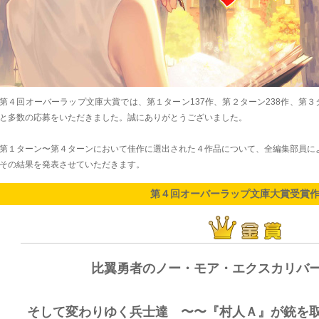
第４回オーバーラップ文庫大賞では、第１ターン137作、第２ターン238作、第３タ
と多数の応募をいただきました。誠にありがとうございました。
第１ターン〜第４ターンにおいて佳作に選出された４作品について、全編集部員に
その結果を発表させていただきます。
第４回オーバーラップ文庫大賞受賞
比翼勇者のノー・モア・エクスカリバ
そして変わりゆく兵士達 〜〜『村人Ａ』が銃を