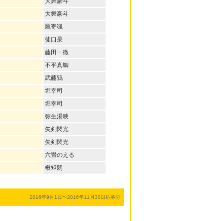
大舞豪斗
大舞豪斗
鷹寄颯
徒口杲
藤田一徹
不平真鯛
武藤鶉
堀幸司
堀幸司
弥生湯映
矢剣閃光
矢剣閃光
六畳のえる
楸矩朗
2016年9月1日〜2016年11月30日応募分