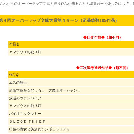
これからのオーバーラップ文庫を担う作品が来ることを編集部一同楽しみにお待ち
第４回オーバーラップ文庫大賞第４ターン（応募総数189作品）
◆佳作作品◆（順不同）
作品名
アマデウスの残り灯
◆二次選考通過作品◆（順不同）
作品名
エスの騎士
崩壊学級を支配しろ！ 大魔王オージャン！
叛逆のヴァンパイア
アマデウスの残り灯
バイオニックレミー
ＢＬＯＯＤ ＴＨＩＥＦ
緋色の魔女と悠然的シンギュラリティ