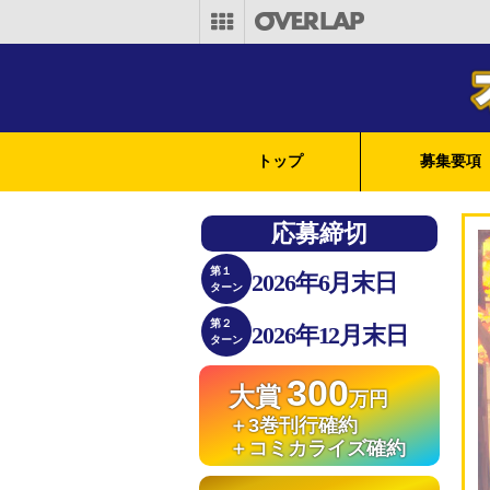
トップ
募集要項
応募締切
第１
2026年6月末日
ターン
第２
2026年12月末日
ターン
300
大賞
万円
＋3巻刊行確約
＋コミカライズ確約