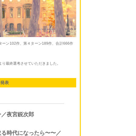
ーン102作、第４ターン189作、合計666作
より最終選考させていただきました。
作発表
ー／夜宮鋭次郎
取る時代になったら〜〜／