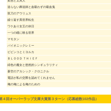
変態と文具人
送らない葬送師と血吸わずの吸血鬼
双刀のアウリュス
繰り返す異世界転生
ワケあり女王の休日
一つの瞳に映る世界
マモタン
バイオニックレミー
ビビンコとミヨルカ
ＢＬＯＯＤ ＴＨＩＥＦ
緋色の魔女と悠然的シンギュラリティ
蒼空のアカシック・クロニクル
電話が私の交際を認めてくれません
俺の俺による俺のための
第４回オーバーラップ文庫大賞第３ターン（応募総数102作品）