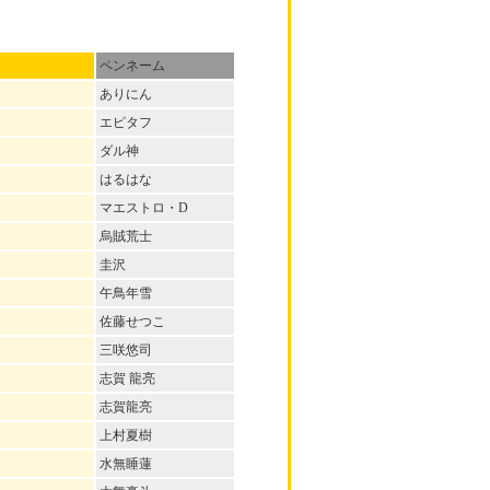
ペンネーム
ありにん
エピタフ
ダル神
はるはな
マエストロ・D
烏賊荒士
圭沢
午鳥年雪
佐藤せつこ
三咲悠司
志賀 龍亮
志賀龍亮
上村夏樹
水無睡蓮