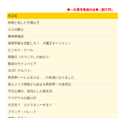
◆一次選考通過作品◆（順不同）
作品名
邪神と化した不遇な子
エスの騎士
審神者物語
崩壊学級を支配しろ！ 大魔王オージャン！
ビジネス・クール
暗殺行（ロマンス）の始まり
叛逆のヴァンパイア
ALZT -アルツト-
異世界ハーレム主人公……の友達になりました
亜人メイド喫茶から始まる異世界一大改革記
平凡な俺の、混沌とした新生活
アマデウスの残り灯
大丈夫？ エクスタシーする？
ブラック・パレ―ド