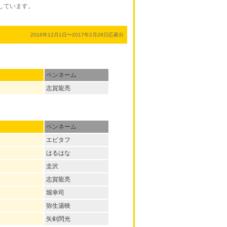
しています。
2016年12月1日〜2017年2月28日応募分
ペンネーム
志賀龍亮
ペンネーム
エピタフ
はるはな
圭沢
志賀龍亮
堀幸司
弥生湯映
矢剣閃光