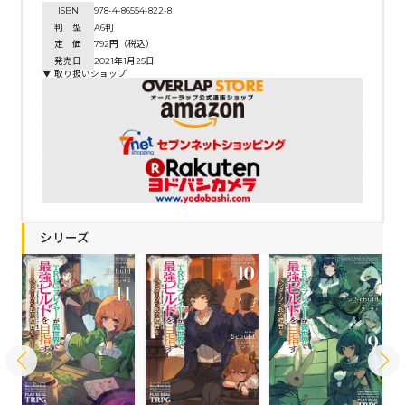
ISBN
978-4-86554-822-8
判 型
A6判
定 価
792円（税込）
発売日
2021年1月25日
▼ 取り扱いショップ
シリーズ