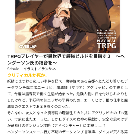
ロサージュノベルス
コミックガルド
TRPGプレイヤーが異世界で最強ビルドを目指す３ ～ヘ
ンダーソン氏の福音を～
コミッククリエ
Schuld イラスト／ランサネ
クリティカルか死か。
妖精にまつわる悲しい事件を経て、魔導院のある帝都へとたどり着いたデ
ータマンチ転生者エーリヒ。魔導師（マギア）アグリッピナの丁稚とし
て、今度は魔導院で働く生活が始まった。危険人物に目を付けられたりも
リキューレ
したけれど、半妖精の妹エリザの学費のため、エーリヒは丁稚の仕事と魔
導院のクエストでお金を稼ぐのだった。
そんな中、友人となった魔導院の聴講生ミカと共にアグリッピナの「お遣
い」で旅に出たエーリヒ。しかしダイスの女神の悪戯か、安全な旅のはず
が命懸けのダンジョン攻略（アドベンチャー）に変貌し……!?
コミックパルフェ
ヘンダーソンスケール行方不明のデータマンチ冒険譚、ダイスが荒ぶる第