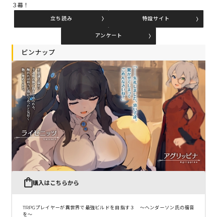
３幕！
立ち読み
特設サイト
コミックエッセイ
アンケート
閉じる
ピンナップ
購入はこちらから
TRPGプレイヤーが異世界で最強ビルドを目指す３ ～ヘンダーソン氏の福音
を～