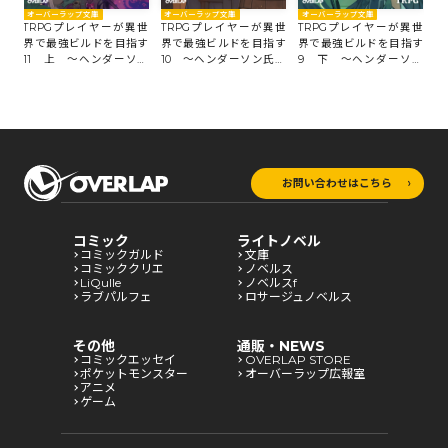
オーバーラップ文庫
オーバーラップ文庫
オーバーラップ文庫
オ
異世
TRPGプレイヤーが異世
TRPGプレイヤーが異世
TRPGプレイヤーが異世
T
す
界で最強ビルドを目指す
界で最強ビルドを目指す
界で最強ビルドを目指す
界
ソン
11 上 ～ヘンダーソン
10 ～ヘンダーソン氏の
9 下 ～ヘンダーソン
9
氏の福音を～
福音を～
氏の福音を～
氏
お問い合わせはこちら
コミック
ライトノベル
コミックガルド
文庫
コミッククリエ
ノベルス
LiQulle
ノベルスf
ラブパルフェ
ロサージュノベルス
その他
通販・NEWS
コミックエッセイ
OVERLAP STORE
ポケットモンスター
オーバーラップ広報室
アニメ
ゲーム