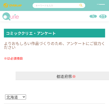
コミック
ライトノベル
コミックガルド
文庫
コミッククリエ
ノベルス
LiQulle
ノベルスf
ラブパルフェ
ロサージュノベルス
コミッククリエ・アンケート
その他
通販・NEWS
コミックエッセイ
OVERLAP STORE
ポケットモンスター
オーバーラップ広報室
アニメ
よりおもしろい作品づくりのため、アンケートにご協力く
ゲーム
企業
ださい
会社概要
オーバーラップ文庫
採用情報
アクセス
オーバーラップホールディングス
※は必須項目
お問い合わせはこちら
オーバーラップノベルス
都道府県
※
オーバーラップノベルスf