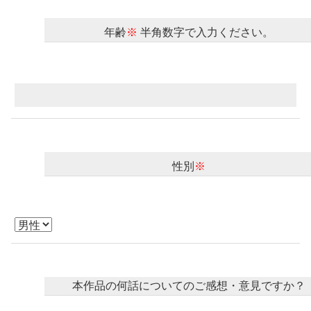
ロサージュノベルス
年齢
※
半角数字で入力ください。
コミックガルド
コミッククリエ
性別
※
リキューレ
本作品の何話についてのご感想・意見ですか？
コミックパルフェ