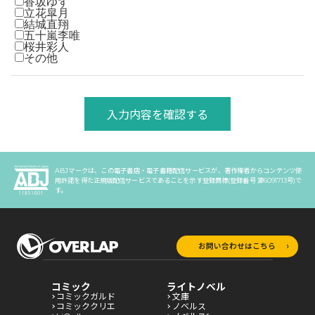
香坂ゆず
立花皐月
結城直翔
五十嵐李唯
桜井彩人
その他
入力内容を確認する
ABJマークは、この電子書店・電子書籍配信サービスが、著作権者からコンテンツ使
用許諾を得た正規版配信サービスであることを示す登録商標(登録番号 第6091713号)で
す。
お問い合わせはこちら
コミック
ライトノベル
コミックガルド
文庫
コミッククリエ
ノベルス