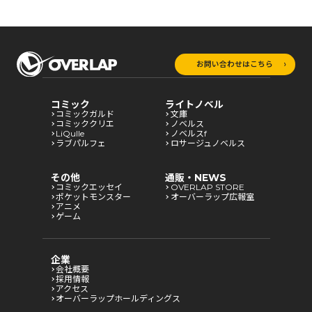
お問い合わせはこちら
コミック
ライトノベル
コミックガルド
文庫
コミッククリエ
ノベルス
LiQulle
ノベルスf
ラブパルフェ
ロサージュノベルス
その他
通販・NEWS
コミックエッセイ
OVERLAP STORE
ポケットモンスター
オーバーラップ広報室
アニメ
ゲーム
企業
会社概要
採用情報
アクセス
オーバーラップホールディングス