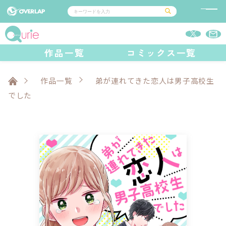
コミック
ライトノベル
作品一覧
コミックス一覧
コミックガルド
文庫
コミッククリエ
ノベルス
LiQulle
ノベルスf
ラブパルフェ
ロサージュノベルス
その他
通販・NEWS
コミックエッセイ
OVERLAP STORE
作品一覧
弟が連れてきた恋人は男子高校生
ポケットモンスター
オーバーラップ広報室
アニメ
ゲーム
でした
企業
オーバーラップ文庫
会社概要
採用情報
アクセス
オーバーラップホールディングス
お問い合わせはこちら
オーバーラップノベルス
オーバーラップノベルスf