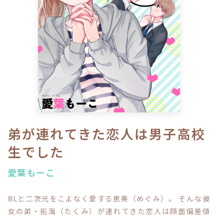
ロサージュノベルス
コミックガルド
コミッククリエ
弟が連れてきた恋人は男子高校
生でした
リキューレ
愛葉もーこ
BLと二次元をこよなく愛する恵美（めぐみ）。 そんな彼
コミックパルフェ
女の弟・拓海（たくみ）が連れてきた恋人は顔面偏差値