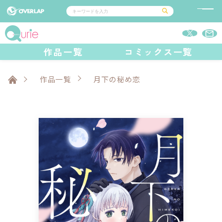
コミック
ライトノベル
作品一覧
コミックス一覧
コミックガルド
文庫
コミッククリエ
ノベルス
LiQulle
ノベルスf
ラブパルフェ
ロサージュノベルス
その他
通販・NEWS
コミックエッセイ
OVERLAP STORE
作品一覧
月下の秘め恋
ポケットモンスター
オーバーラップ広報室
アニメ
ゲーム
企業
オーバーラップ文庫
会社概要
採用情報
アクセス
オーバーラップホールディングス
お問い合わせはこちら
オーバーラップノベルス
オーバーラップノベルスf