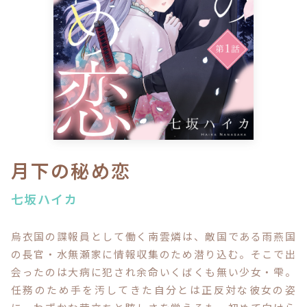
ロサージュノベルス
コミックガルド
コミッククリエ
月下の秘め恋
七坂ハイカ
リキューレ
烏衣国の諜報員として働く南雲燐は、敵国である雨燕国
の長官・水無瀬家に情報収集のため潜り込む。そこで出
会ったのは大病に犯され余命いくばくも無い少女・雫。
コミックパルフェ
任務のため手を汚してきた自分とは正反対な彼女の姿