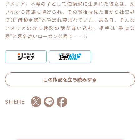
アメリア。不義の子として伯爵家に生まれた彼女は、幼
い頃から家族に虐げられ、その貧相な見た目から社交界
コミックエッセイ
では“醜穢令嬢”と呼ばれ蔑まれていた。ある日、そんな
アメリアの元に縁談の話が舞い込む。相手は“暴虐公
閉じる
爵”と悪名高いローガン公爵で……!?
この作品を立ち読みする
SHERE