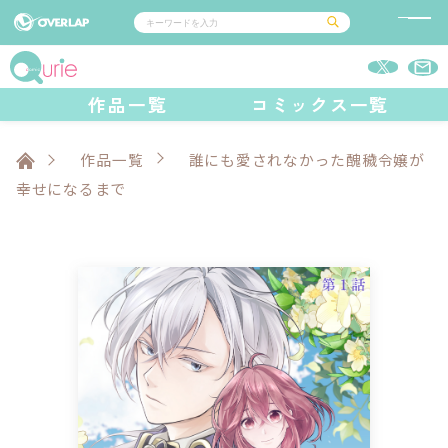
コミック
ライトノベル
作品一覧
コミックス一覧
コミックガルド
文庫
コミッククリエ
ノベルス
LiQulle
ノベルスf
ラブパルフェ
ロサージュノベルス
その他
通販・NEWS
コミックエッセイ
OVERLAP STORE
作品一覧
誰にも愛されなかった醜穢令嬢が
ポケットモンスター
オーバーラップ広報室
アニメ
ゲーム
幸せになるまで
企業
オーバーラップ文庫
会社概要
採用情報
アクセス
オーバーラップホールディングス
お問い合わせはこちら
オーバーラップノベルス
オーバーラップノベルスf