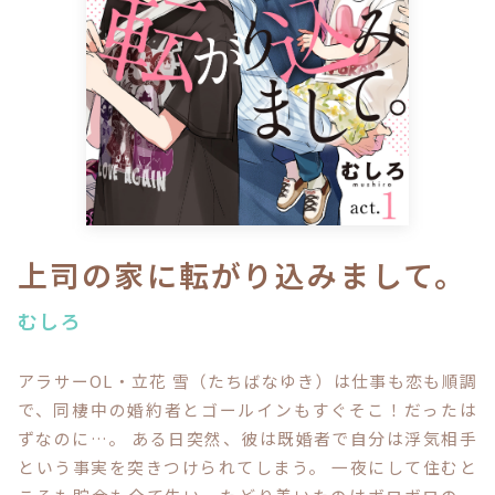
ロサージュノベルス
コミックガルド
コミッククリエ
上司の家に転がり込みまして。
むしろ
リキューレ
アラサーOL・立花 雪（たちばなゆき）は仕事も恋も順調
で、同棲中の婚約者とゴールインもすぐそこ！だったは
ずなのに…。 ある日突然、彼は既婚者で自分は浮気相手
コミックパルフェ
という事実を突きつけられてしまう。 一夜にして住むと