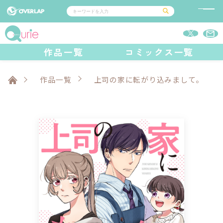
コミック
ライトノベル
作品一覧
コミックス一覧
コミックガルド
文庫
コミッククリエ
ノベルス
LiQulle
ノベルスf
ラブパルフェ
ロサージュノベルス
その他
通販・NEWS
コミックエッセイ
OVERLAP STORE
作品一覧
上司の家に転がり込みまして。
ポケットモンスター
オーバーラップ広報室
アニメ
ゲーム
企業
オーバーラップ文庫
会社概要
採用情報
アクセス
オーバーラップホールディングス
お問い合わせはこちら
オーバーラップノベルス
オーバーラップノベルスf