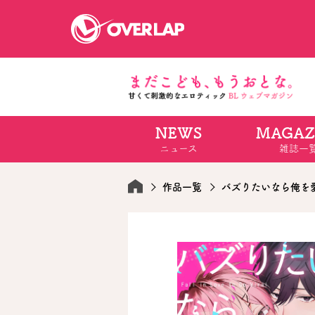
NEWS
MAGAZ
コミック
ライトノベ
ニュース
雑誌一
コミックガルド
文庫
コミッククリエ
ノベルス
LiQulle
ノベルスf
ラブパルフェ
ロサージュノベル
作品一覧
バズりたいなら俺を
オーバーラップ文庫
オーバ
コミッククリエ