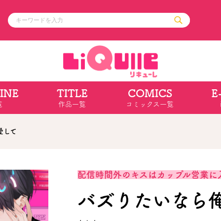
INE
TITLE
COMICS
E
ル
その他
通販・NEW
覧
作品一覧
コミックス一覧
コミックエッセイ
OVERLAP STOR
ポケットモンスター
オーバーラップ広
アニメ
ス
ゲーム
愛して
ーラップノベルス
オーバーラップノベルスf
ロサージュノ
配信時間外のキスはカップル営業に
バズりたいなら
リキューレ
コミックパルフェ