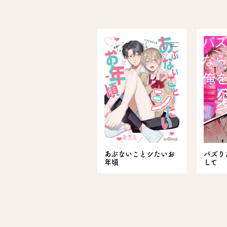
あぶないことシたいお
バズり
年頃
して