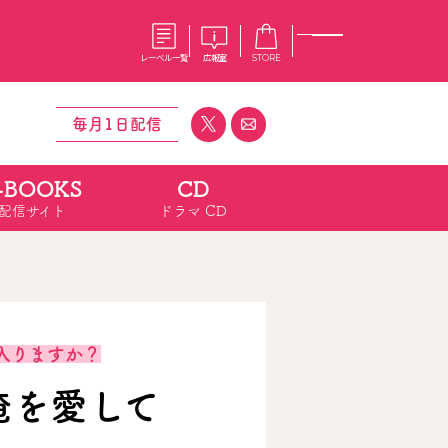
レーベル一覧
広報室
STORE
毎月1日配信
-BOOKS
CD
S
企業
配信サイト
ドラマ CD
E
会社概要
報室
採用情報
アクセス
オーバーラップホールディングス
ベルス
コミックガルド
お問い合わせはこちら
入りますか？
俺を愛して
コミックエッセイ