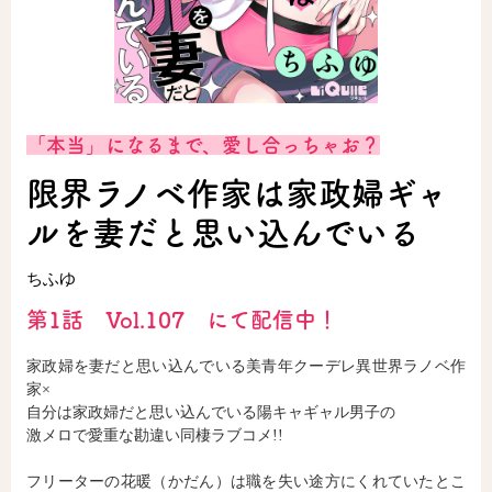
ロサージュノベルス
「本当」になるまで、愛し合っちゃお？
コミックガルド
限界ラノベ作家は家政婦ギャ
ルを妻だと思い込んでいる
コミッククリエ
ちふゆ
第1話 Vol.107 にて配信中！
リキューレ
家政婦を妻だと思い込んでいる美青年クーデレ異世界ラノベ作
家×
自分は家政婦だと思い込んでいる陽キャギャル男子の
激メロで愛重な勘違い同棲ラブコメ!!
コミックパルフェ
フリーターの花暖（かだん）は職を失い途方にくれていたとこ