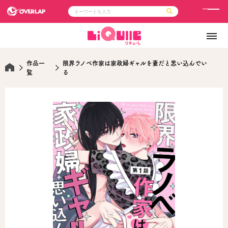
メ
ニ
コミック
ライトノベル
ュ
コミックガルド
文庫
コミッククリエ
ノベルス
ー
LiQulle
ノベルスf
作品一
限界ラノベ作家は家政婦ギャルを妻だと思い込んでい
ラブパルフェ
ロサージュノベルス
その他
通販・NEWS
覧
る
コミックエッセイ
OVERLAP STORE
ポケットモンスター
オーバーラップ広報室
アニメ
ゲーム
企業
会社概要
オーバーラップ文庫
採用情報
アクセス
オーバーラップホールディングス
お問い合わせはこちら
オーバーラップノベルス
オーバーラップノベルスf