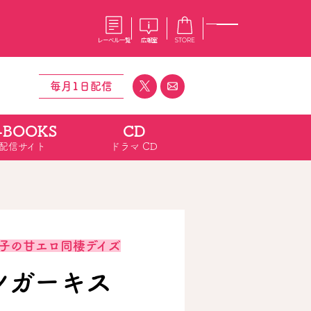
レーベル一覧
広報室
STORE
毎月1日配信
-BOOKS
CD
S
企業
配信サイト
ドラマ CD
E
会社概要
報室
採用情報
アクセス
オーバーラップホールディングス
ベルス
コミックガルド
お問い合わせはこちら
子の甘エロ同棲デイズ
シガーキス
コミックエッセイ