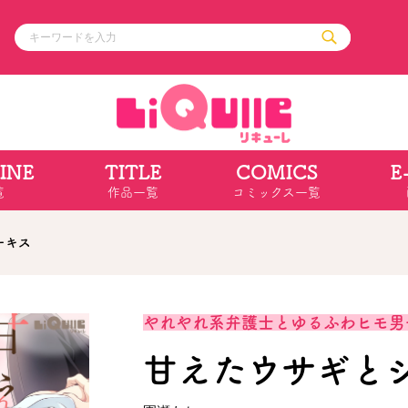
INE
TITLE
COMICS
E
ル
その他
通販・NEW
覧
作品一覧
コミックス一覧
コミックエッセイ
OVERLAP STOR
ポケットモンスター
オーバーラップ広
アニメ
ス
ゲーム
ーキス
ーラップノベルス
オーバーラップノベルスf
ロサージュノ
やれやれ系弁護士とゆるふわヒモ男
甘えたウサギと
リキューレ
コミックパルフェ