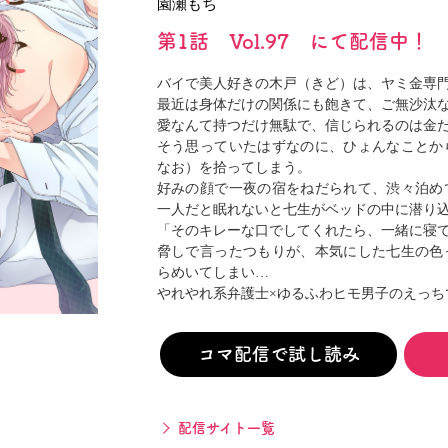
園瀬もち
閉じる
第1話 Vol.97 にて配信中！
バイで美人好きの木戸（きど）は、ヤミ金専
最近は身体だけの関係にも飽きて、ご無沙汰
愛なんて持つだけ無駄で、信じられるのは金
そう思っていたはずなのに、ひょんなことか
なお）を拾ってしまう。
好みの顔で一夜の宿をねだられて、渋々泊め
一人だと眠れないと七生がベッドの中に潜り
「そのキレーな口でしてくれたら、一緒に寝
脅しで言ったつもりが、本気にした七生の色
らめいてしまい…
やれやれ系弁護士×ゆるふわヒモ男子のえっち
コマ配信で試し読み
配信サイト一覧