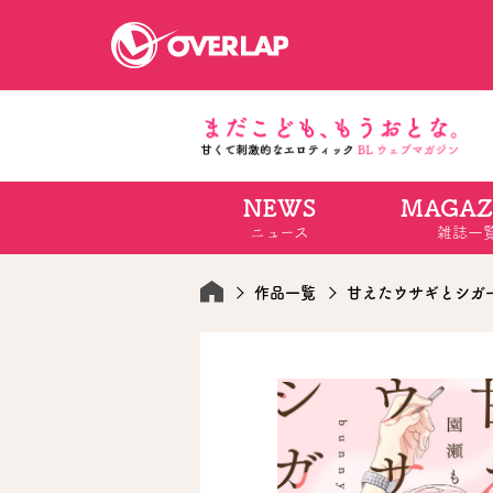
NEWS
MAGAZ
コミック
ライトノベ
ニュース
雑誌一
コミックガルド
文庫
コミッククリエ
ノベルス
LiQulle
ノベルスf
ラブパルフェ
ロサージュノベル
作品一覧
甘えたウサギとシガ
オーバーラップ文庫
オーバ
コミッククリエ