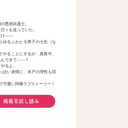
門の悪徳弁護士。
な日々を送っていた。
だけ――
らゆるふわヒモ男子の七生（な
てやることにするが…真夜中、
込んできて――？
てやるよ」
っぽい表情に、木戸の理性も揺
で可愛い同棲ラブストーリー！
掲載号試し読み