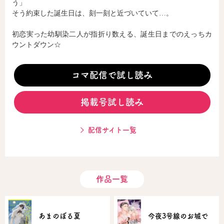
う」
そう約束した誕生日は、刻一刻と近づいていて…。
コミックエッセイ
初恋実った幼馴染二人が指折り数える、誕生日までのえっちカ
ウントダウン☆
閉じる
コマ配信で試し読み
掲載号試し読み
配信サイト一覧
作品一覧
あまのぼる夏
今夜3号線のお城で