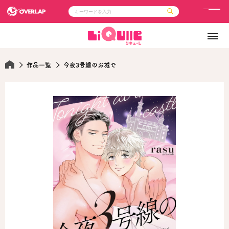
メ
ニ
コミック
ライトノベル
ュ
コミックガルド
文庫
コミッククリエ
ノベルス
ー
LiQulle
ノベルスf
作品一覧
今夜3号線のお城で
ラブパルフェ
ロサージュノベルス
その他
通販・NEWS
コミックエッセイ
OVERLAP STORE
ポケットモンスター
オーバーラップ広報室
アニメ
ゲーム
企業
会社概要
オーバーラップ文庫
採用情報
アクセス
オーバーラップホールディングス
お問い合わせはこちら
オーバーラップノベルス
オーバーラップノベルスf