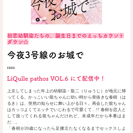
ロサージュノベルス
初恋幼馴染たちの、誕生日までのえっちカウント
コミックガルド
ダウン☆
今夜3号線のお城で
rasu
コミッククリエ
LiQulle pathos VOL.6 にて配信中！
上京してしまった年上の幼馴染・龍二（りゅうじ）が地元に帰
リキューレ
ってくる。かっこいい龍ちゃんに幼い時から骨抜きな春樹（は
るき）は、突然の知らせに舞い上がる日々。再会した龍ちゃん
はカッコよくてエッチでいじわるで可愛くて…!? 春樹を恋人と
して扱ってくれる龍ちゃんだけれど、未成年だから本番はま
だ…。
コミックパルフェ
「春樹が20歳になったら足腰立たなくなるまでセックスしよ