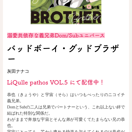
ロサージュノベルス
溺愛共依存な義兄弟Dom/Subユニバース
コミックガルド
バッドボーイ・グッドブラザ
ー
コミッククリエ
灰田ナナコ
LiQulle pathos VOL.5 にて配信中！
恭也（きょうや）と宇宙（そら）はいつもべったりのニコイチ
リキューレ
義兄弟。
DomとSubの二人は兄弟でパートナーという、これ以上ない絆で
結ばれた特別な関係だ。
わがままで奔放な宇宙とそんな弟が可愛くてたまらない兄の恭
コミックパルフェ
也。
宇宙にとっても、芯から痺れる快楽を与えてくれるのは恭也だ