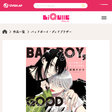
メ
ニ
コミック
ライトノベル
ュ
コミックガルド
文庫
コミッククリエ
ノベルス
ー
LiQulle
ノベルスf
作品一覧
バッドボーイ・グッドブラザー
ラブパルフェ
ロサージュノベルス
その他
通販・NEWS
コミックエッセイ
OVERLAP STORE
ポケットモンスター
オーバーラップ広報室
アニメ
ゲーム
企業
会社概要
オーバーラップ文庫
採用情報
アクセス
オーバーラップホールディングス
お問い合わせはこちら
オーバーラップノベルス
オーバーラップノベルスf