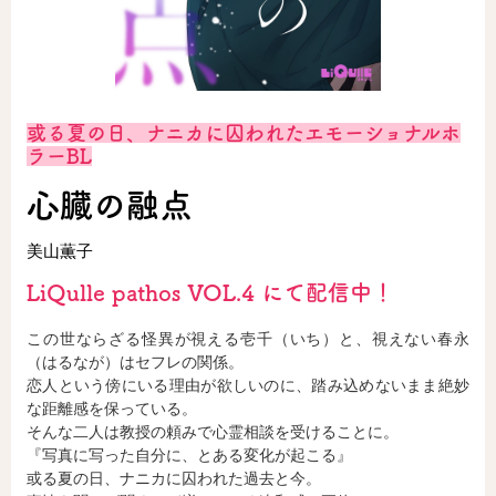
ロサージュノベルス
或る夏の日、ナニカに囚われたエモーショナルホ
コミックガルド
ラーBL
心臓の融点
美山薫子
コミッククリエ
LiQulle pathos VOL.4 にて配信中！
この世ならざる怪異が視える壱千（いち）と、視えない春永
リキューレ
（はるなが）はセフレの関係。
恋人という傍にいる理由が欲しいのに、踏み込めないまま絶妙
な距離感を保っている。
そんな二人は教授の頼みで心霊相談を受けることに。
『写真に写った自分に、とある変化が起こる』
コミックパルフェ
或る夏の日、ナニカに囚われた過去と今。