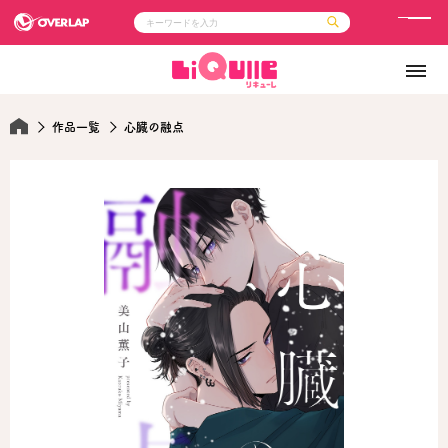
メ
ニ
コミック
ライトノベル
ュ
コミックガルド
文庫
コミッククリエ
ノベルス
ー
LiQulle
ノベルスf
作品一覧
心臓の融点
ラブパルフェ
ロサージュノベルス
その他
通販・NEWS
コミックエッセイ
OVERLAP STORE
ポケットモンスター
オーバーラップ広報室
アニメ
ゲーム
企業
会社概要
オーバーラップ文庫
採用情報
アクセス
オーバーラップホールディングス
お問い合わせはこちら
オーバーラップノベルス
オーバーラップノベルスf