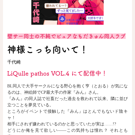
ロサージュノベルス
壁サー同士の不純でピュアなもだきゅん同人ラブ
コミックガルド
神様こっち向いて！
千代崎
コミッククリエ
LiQulle pathos VOL.4 にて配信中！
BL同人で大手サークルになる野心を抱く亨（とおる）が気にな
るのは、神絵師でCP最大手の作家『みん』さん。
リキューレ
『みん』の同人誌で社畜だった過去を救われて以来、隣に並び
立つことを夢見ている。
ところがイベントで接触した『みん』はとんでもないド陰キ
ャ！
相手にされず嫌われているのかと思っていたが実は……!?
コミックパルフェ
どうにか俺を見て欲しい――この気持ちは憧れ？ それとも