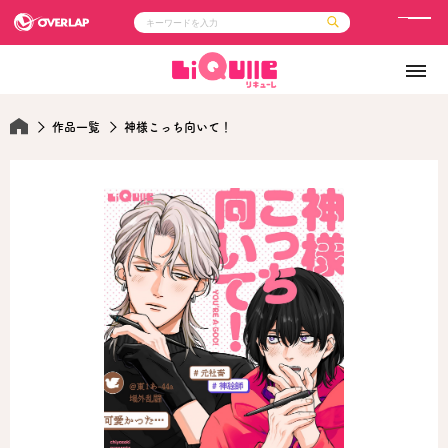
メ
ニ
コミック
ライトノベル
ュ
コミックガルド
文庫
コミッククリエ
ノベルス
ー
LiQulle
ノベルスf
作品一覧
神様こっち向いて！
ラブパルフェ
ロサージュノベルス
その他
通販・NEWS
コミックエッセイ
OVERLAP STORE
ポケットモンスター
オーバーラップ広報室
アニメ
ゲーム
企業
会社概要
オーバーラップ文庫
採用情報
アクセス
オーバーラップホールディングス
お問い合わせはこちら
オーバーラップノベルス
オーバーラップノベルスf