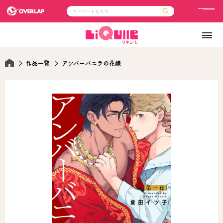
メ
ニ
コミック
ライトノベル
ュ
コミックガルド
文庫
コミッククリエ
ノベルス
ー
LiQulle
ノベルスf
作品一覧
アンバーバニラの花嫁
ラブパルフェ
ロサージュノベルス
その他
通販・NEWS
コミックエッセイ
OVERLAP STORE
ポケットモンスター
オーバーラップ広報室
アニメ
ゲーム
企業
会社概要
オーバーラップ文庫
採用情報
アクセス
オーバーラップホールディングス
お問い合わせはこちら
オーバーラップノベルス
オーバーラップノベルスf