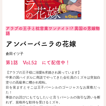
ロサージュノベルス
アラブの王子と枕営業ワンナイト!? 異国の男嫁物
コミックガルド
語
アンバーバニラの花嫁
倉田イツ子
コミッククリエ
第1話 Vol.52 にて配信中！
【アラブの王子様に溺愛&求婚され困っています】
リキューレ
中東の国ハイダルに商談でやってきた会社員のミズキは突如白
塗りの高級車に轢かれ暗転。
目を覚ますとそこは王子バーシルのゴージャスなお屋敷だっ
た！
事故のお詫びにもてなしたいと言うバーシルの強引な誘いを断
コミックパルフェ
れず、規格外な歓待を受けるミズキ。