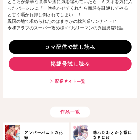
ところが豪華な食事や酒に気を緩めていたら、ミズキを気に入
ったバーシルに「一晩抱かせてくれたら商談を融通してやる」
と甘く囁かれ押し倒されてしまい…！
コミックエッセイ
異国の地で求められたのはまさかの枕営業ワンナイト!?
令和アラブのスーパー攻め様×平凡リーマンの異国男嫁物語
閉じる
コマ配信で試し読み
掲載号試し読み
配信サイト一覧
作品一覧
アンバーバニラの花
噛んだあとから番に
嫁
なるには