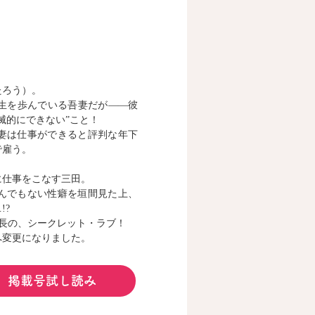
たろう）。
生を歩んでいる吾妻だが――彼
滅的にできない”こと！
妻は仕事ができると評判な年下
で雇う。
に仕事をこなす三田。
んでもない性癖を垣間見た上、
!?
長の、シークレット・ラブ！
へ変更になりました。
掲載号試し読み