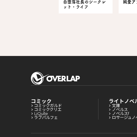
自堕落社長のシークレ
純愛ア
ット・ライフ
コミック
ライトノベ
コミックガルド
文庫
コミッククリエ
ノベルス
LiQulle
ノベルスf
ラブパルフェ
ロサージュノ