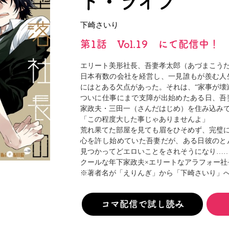
ト・ライフ
閉じる
下崎さいり
第1話 Vol.19 にて配信中！
エリート美形社長、吾妻孝太郎（あづまこう
日本有数の会社を経営し、一見誰もが羨む人
にはとある欠点があった。それは、“家事が壊
ついに仕事にまで支障が出始めたある日、吾
家政夫・三田一（さんだはじめ）を住み込み
「この程度大した事じゃありませんよ」
荒れ果てた部屋を見ても眉をひそめず、完璧
心を許し始めていた吾妻だが、ある日彼のと
見つかってどエロいことをされそうになり……
クールな年下家政夫×エリートなアラフォー社
※著者名が「えりんぎ」から「下崎さいり」
コマ配信で試し読み