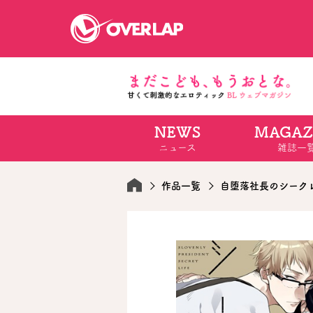
NEWS
MAGAZ
コミック
ライトノベ
ニュース
雑誌一
コミックガルド
文庫
コミッククリエ
ノベルス
LiQulle
ノベルスf
ラブパルフェ
ロサージュノベル
作品一覧
自堕落社長のシーク
オーバーラップ文庫
オーバ
コミッククリエ