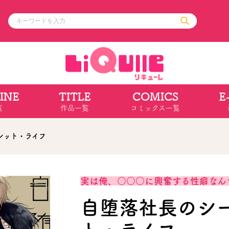
INE
TITLE
COMICS
E
ル
その他
通販・NEW
覧
作品一覧
コミックス一覧
コミックエッセイ
OVERLAP STOR
ポケットモンスター
オーバーラップ広
アニメ
ス
ゲーム
レット・ライフ
ーラップノベルス
オーバーラップノベルスf
ロサージュノ
実は俺、○○○に興奮する性癖なん
自堕落社長のシ
リキューレ
コミックパルフェ