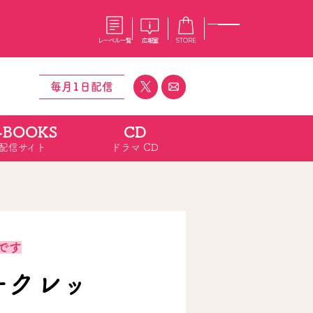
レーベル一覧
広報室
STORE
毎月1日配信
-BOOKS
CD
S
企業
配信サイト
ドラマ CD
E
会社概要
報室
採用情報
アクセス
オーバーラップホールディングス
ベルス
コミックガルド
お問い合わせはこちら
です
ークレッ
コミックエッセイ