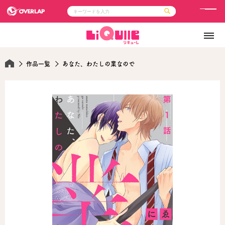
メ
ニ
コミック
ライトノベル
ュ
コミックガルド
文庫
コミッククリエ
ノベルス
ー
LiQulle
ノベルスf
作品一覧
あなた、わたしの業なので
ラブパルフェ
ロサージュノベルス
その他
通販・NEWS
コミックエッセイ
OVERLAP STORE
ポケットモンスター
オーバーラップ広報室
アニメ
ゲーム
企業
会社概要
オーバーラップ文庫
採用情報
アクセス
オーバーラップホールディングス
お問い合わせはこちら
オーバーラップノベルス
オーバーラップノベルスf