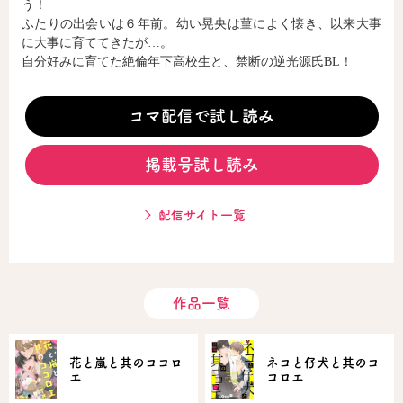
う！
ふたりの出会いは６年前。幼い晃央は菫によく懐き、以来大事
に大事に育ててきたが…。
コミックエッセイ
自分好みに育てた絶倫年下高校生と、禁断の逆光源氏BL！
閉じる
コマ配信で試し読み
掲載号試し読み
配信サイト一覧
作品一覧
花と嵐と其のココロ
ネコと仔犬と其のコ
エ
コロエ