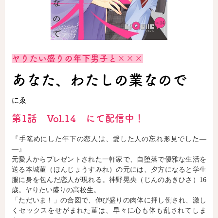
ロサージュノベルス
ヤりたい盛りの年下男子と×××
コミックガルド
あなた、わたしの業なので
にゑ
コミッククリエ
第1話 Vol.14 にて配信中！
『手篭めにした年下の恋人は、愛した人の忘れ形見でした―
―』
リキューレ
元愛人からプレゼントされた一軒家で、自堕落で優雅な生活を
送る本城菫（ほんじょうすみれ）の元には、夕方になると学生
服に身を包んだ恋人が現れる。神野晃央（じんのあきひさ）16
歳。ヤりたい盛りの高校生。
「ただいま！」の合図で、伸び盛りの肉体に押し倒され、激し
コミックパルフェ
くセックスをせがまれた菫は、早々に心も体も乱されてしま