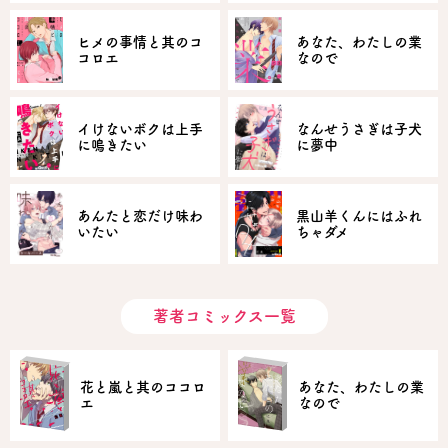
ヒメの事情と其のコ
あなた、わたしの業
コロエ
なので
イけないボクは上手
なんせうさぎは子犬
に鳴きたい
に夢中
あんたと恋だけ味わ
黒山羊くんにはふれ
いたい
ちゃダメ
著者コミックス一覧
花と嵐と其のココロ
あなた、わたしの業
エ
なので