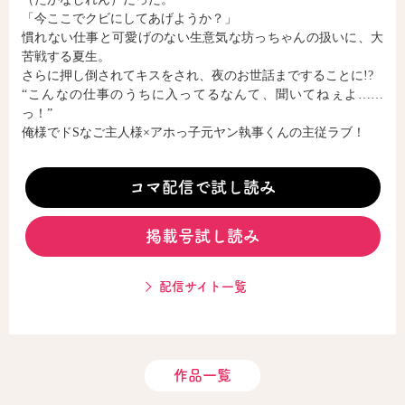
「今ここでクビにしてあげようか？」
慣れない仕事と可愛げのない生意気な坊っちゃんの扱いに、大
苦戦する夏生。
コミックエッセイ
さらに押し倒されてキスをされ、夜のお世話まですることに!?
閉じる
“こんなの仕事のうちに入ってるなんて、聞いてねぇよ……
っ！”
俺様でドSなご主人様×アホっ子元ヤン執事くんの主従ラブ！
コマ配信で試し読み
掲載号試し読み
配信サイト一覧
作品一覧