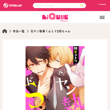
メ
ニ
コミック
ライトノベル
ュ
コミックガルド
文庫
コミッククリエ
ノベルス
ー
LiQulle
ノベルスf
作品一覧
元ヤン執事くんとドS坊ちゃん
ラブパルフェ
ロサージュノベルス
その他
通販・NEWS
コミックエッセイ
OVERLAP STORE
ポケットモンスター
オーバーラップ広報室
アニメ
ゲーム
企業
会社概要
オーバーラップ文庫
採用情報
アクセス
オーバーラップホールディングス
お問い合わせはこちら
オーバーラップノベルス
オーバーラップノベルスf