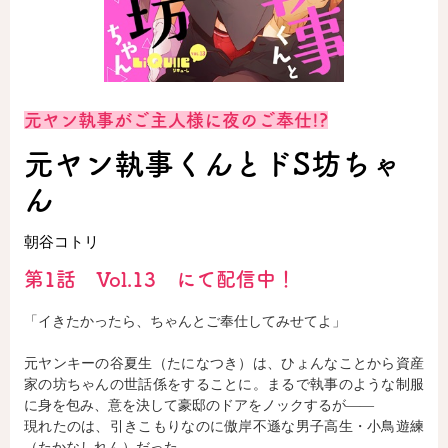
ロサージュノベルス
元ヤン執事がご主人様に夜のご奉仕!?
コミックガルド
元ヤン執事くんとドS坊ちゃ
ん
コミッククリエ
朝谷コトリ
第1話 Vol.13 にて配信中！
「イきたかったら、ちゃんとご奉仕してみせてよ」
リキューレ
元ヤンキーの谷夏生（たになつき）は、ひょんなことから資産
家の坊ちゃんの世話係をすることに。まるで執事のような制服
に身を包み、意を決して豪邸のドアをノックするが――
コミックパルフェ
現れたのは、引きこもりなのに傲岸不遜な男子高生・小鳥遊練
（たかなしれん）だった。