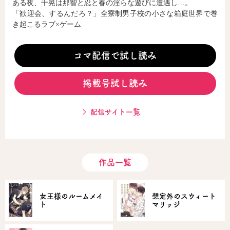
ある夜、千晃は那智と忍と春の淫らな遊びに遭遇し…。
「歓迎会、するんだろ？」全寮制男子校の小さな箱庭世界で巻
き起こるラブ×ゲーム
コミックエッセイ
閉じる
コマ配信で試し読み
掲載号試し読み
配信サイト一覧
作品一覧
女王様のルームメイ
想定外のスウィート
ト
マリッジ