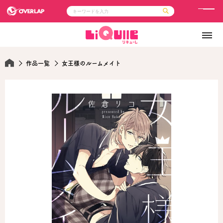
メ
ニ
コミック
ライトノベル
ュ
コミックガルド
文庫
コミッククリエ
ノベルス
ー
LiQulle
ノベルスf
作品一覧
女王様のルームメイト
ラブパルフェ
ロサージュノベルス
その他
通販・NEWS
コミックエッセイ
OVERLAP STORE
ポケットモンスター
オーバーラップ広報室
アニメ
ゲーム
企業
会社概要
オーバーラップ文庫
採用情報
アクセス
オーバーラップホールディングス
お問い合わせはこちら
オーバーラップノベルス
オーバーラップノベルスf