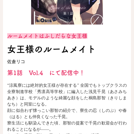
ロサージュノベルス
ルームメイトはふしだらな女王様
コミックガルド
女王様のルームメイト
佐倉リコ
コミッククリエ
第1話 Vol.4 にて配信中！
“涼風寮には絶対的女王様が存在する” 全国でもトップクラスの
全寮制進学校「秀凛高等学校」に編入した浅見千晃（あさみち
リキューレ
あき）は、モデルのような綺麗な顔をした桐島那智（きりしま
なち）と同室になる。
顔に似合わず懐っこい那智の紹介で、寮生の忍（しのぶ）や春
（はる）とも仲良くなった千晃。
寮生活にも馴染んできた頃、那智の提案で千晃の歓迎会が行わ
コミックパルフェ
れることになるが――。