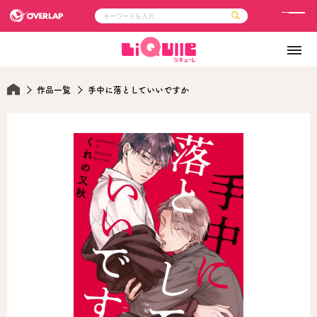
メ
ニ
コミック
ライトノベル
ュ
コミックガルド
文庫
コミッククリエ
ノベルス
ー
LiQulle
ノベルスf
作品一覧
手中に落としていいですか
ラブパルフェ
ロサージュノベルス
その他
通販・NEWS
コミックエッセイ
OVERLAP STORE
ポケットモンスター
オーバーラップ広報室
アニメ
ゲーム
企業
会社概要
オーバーラップ文庫
採用情報
アクセス
オーバーラップホールディングス
お問い合わせはこちら
オーバーラップノベルス
オーバーラップノベルスf