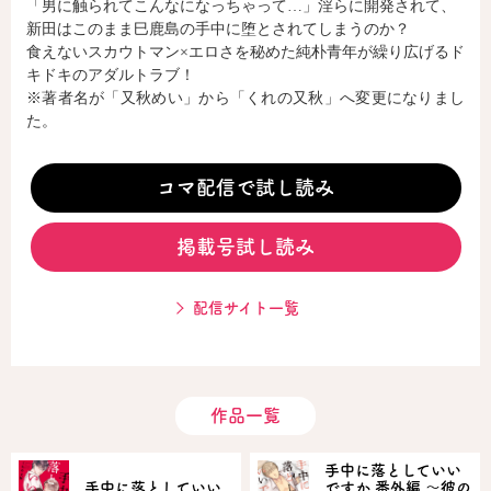
「男に触られてこんなになっちゃって…」淫らに開発されて、
新田はこのまま巳鹿島の手中に堕とされてしまうのか？
食えないスカウトマン×エロさを秘めた純朴青年が繰り広げるド
コミックエッセイ
キドキのアダルトラブ！
※著者名が「又秋めい」から「くれの又秋」へ変更になりまし
閉じる
た。
コマ配信で試し読み
掲載号試し読み
配信サイト一覧
作品一覧
手中に落としていい
手中に落としていい
ですか 番外編 ～彼の