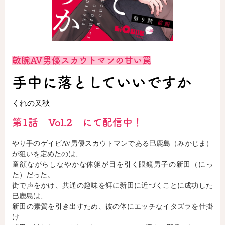
ロサージュノベルス
敏腕AV男優スカウトマンの甘い罠
コミックガルド
手中に落としていいですか
くれの又秋
コミッククリエ
第1話 Vol.2 にて配信中！
やり手のゲイビAV男優スカウトマンである巳鹿島（みかじま）
が狙いを定めたのは、
リキューレ
童顔ながらしなやかな体躯が目を引く眼鏡男子の新田（にっ
た）だった。
街で声をかけ、共通の趣味を餌に新田に近づくことに成功した
巳鹿島は、
新田の素質を引き出すため、彼の体にエッチなイタズラを仕掛
コミックパルフェ
け…