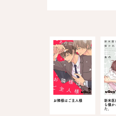
お隣様はご主人様
新米医
ら懐か
た。