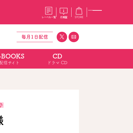
レーベル一覧
広報室
STORE
毎月1日配信
-BOOKS
CD
S
企業
配信サイト
ドラマ CD
E
会社概要
報室
採用情報
アクセス
オーバーラップホールディングス
ベルス
コミックガルド
お問い合わせはこちら
♪
様
コミックエッセイ