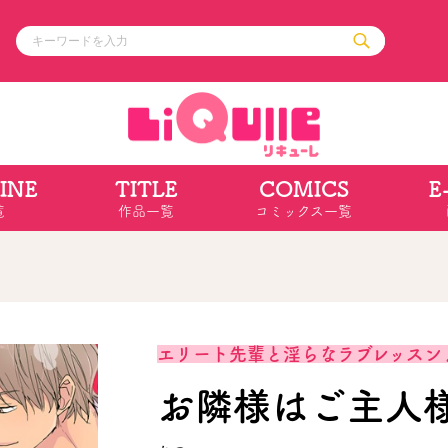
INE
TITLE
COMICS
E
ル
その他
通販・NEW
覧
作品一覧
コミックス一覧
コミックエッセイ
OVERLAP STOR
ポケットモンスター
オーバーラップ広
アニメ
ス
ゲーム
ーラップノベルス
オーバーラップノベルスf
ロサージュノ
エリート先輩と淫らなラブレッスン
お隣様はご主人
リキューレ
コミックパルフェ