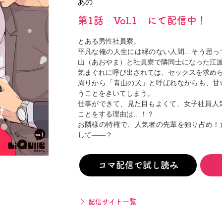
あの
閉じる
第1話 Vol.1 にて配信中！
とある男性社員寮。
平凡な俺の人生には縁のない人間…そう思っ
山（あおやま）と社員寮で隣同士になった江
気まぐれに呼び出されては、セックスを求め
周りから「青山の犬」と呼ばれながらも、甘
うことをきいてしまう。
仕事ができて、見た目もよくて、女子社員人気
ことをする理由は…！？
お隣様の特権で、人気者の先輩を独り占め！
して――？
コマ配信で試し読み
配信サイト一覧