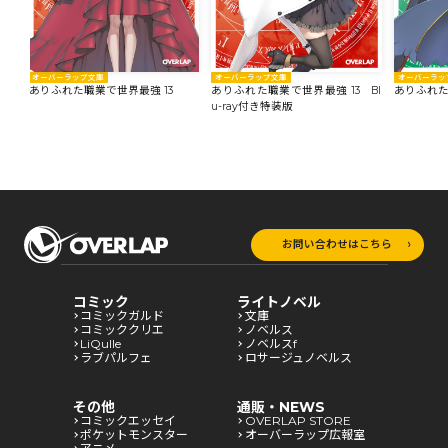
オーバーラップ文庫
オーバーラップ文庫
オーバーラッ
ありふれた職業で世界最強 13
ありふれた職業で世界最強 13 Bl
ありふれた
u-ray付き特装版
お問い合わせはこちら
コミック
ライトノベル
コミックガルド
文庫
コミッククリエ
ノベルス
LiQulle
ノベルスf
ラブパルフェ
ロサージュノベルス
その他
通販・NEWS
コミックエッセイ
OVERLAP STORE
ポケットモンスター
オーバーラップ広報室