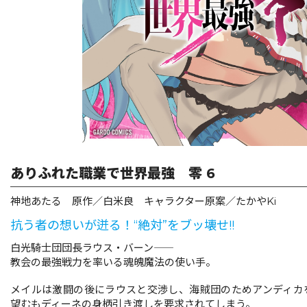
リキューレ
コミックパルフェ
コミックエッセイ
閉じる
ありふれた職業で世界最強 零 6
神地あたる 原作／白米良 キャラクター原案／たかやKi
抗う者の想いが迸る！“絶対”をブッ壊せ!!
白光騎士団団長ラウス・バーン――
教会の最強戦力を率いる魂魄魔法の使い手。
メイルは激闘の後にラウスと交渉し、海賊団のためアンディカ
望むもディーネの身柄引き渡しを要求されてしまう。