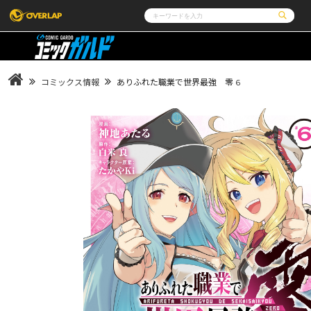
コミック
ライトノベル
コミックガルド
文庫
コミッククリエ
ノベルス
コミックス情報
ありふれた職業で世界最強 零 6
LiQulle
ノベルスf
ラブパルフェ
ロサージュノベルス
その他
通販・NEWS
コミックエッセイ
OVERLAP STORE
ポケットモンスター
オーバーラップ広報室
アニメ
ゲーム
企業
会社概要
オーバーラップ文庫
オーバーラップノベルス
採用情報
アクセス
オーバーラップホールディングス
お問い合わ
オーバーラップノベルスf
ロサージュノベルス
コミックガルド
コミッククリエ