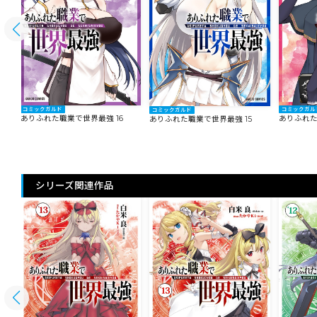
コミックガルド
コミックガル
コミックガルド
ありふれた職業で世界最強 16
ありふれた
ありふれた職業で世界最強 15
シリーズ関連作品