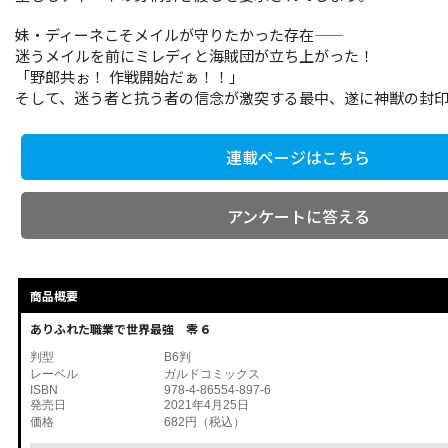
妹・ディーネこそメイルが守りたかった存在――
迷うメイルを前にミレディと海賊団が立ち上がった！
「野郎共ぉ！ 作戦開始だぁ！！」
そして、迷う者と抗う者の信念が激突する最中、遂に神獣の封印が
連載ページはこちら
アンケートに答える
商品概要
ありふれた職業で世界最強 零 6
判型
B6判
レーベル
ガルドコミックス
ISBN
978-4-86554-897-6
発売日
2021年4月25日
価格
682円（税込）