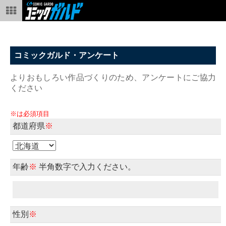
コミックガルド・アンケート
よりおもしろい作品づくりのため、アンケートにご協力
ください
※は必須項目
都道府県
※
年齢
※
半角数字で入力ください。
性別
※