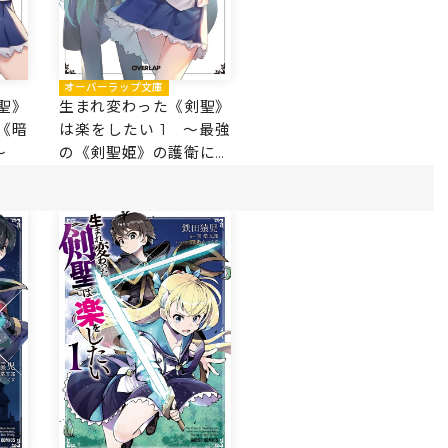
オーバーラップ文庫
聖》
生まれ変わった《剣聖》
《暗
は楽をしたい 1 ～最強
～
の《剣聖姫》の護衛にな
りました～