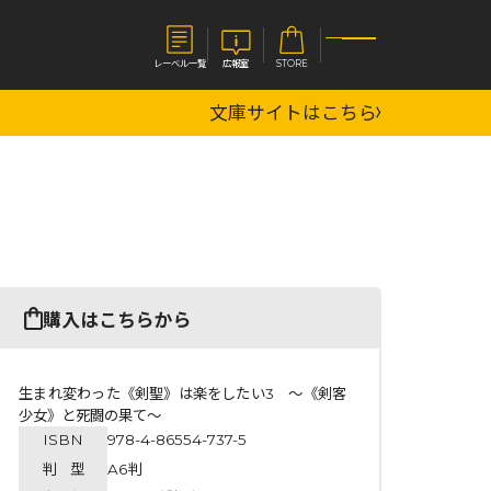
レーベル一覧
広報室
STORE
文庫サイトはこちら
S
企業
E
会社概要
報室
採用情報
アクセス
オーバーラップホールディングス
ベルス
コミックガルド
購入はこちらから
お問い合わせはこちら
生まれ変わった《剣聖》は楽をしたい3 ～《剣客
少女》と死闘の果て～
ISBN
978-4-86554-737-5
コミックエッセイ
判 型
A6判