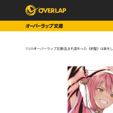
コミック
ライトノベ
TOP
オーバーラップ文庫
生まれ変わった《剣聖》は楽をし
コミックガルド
文庫
コミッククリエ
ノベルス
LiQulle
ノベルスf
ラブパルフェ
ロサージュノベル
オーバーラップ文庫
オーバ
コミッククリエ