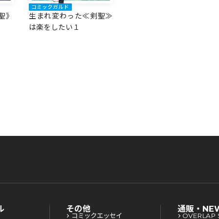
コミックガルド
聖》
生まれ変わった≪剣聖≫
は楽をしたい１
ル
その他
通販・NE
コミックエッセイ
OVERLAP 