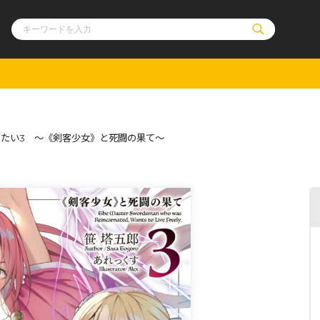
ル
その他
通販・NEW
たい3 ～《剣客少女》と死闘の果て～
コミックエッセイ
OVERLAP STOR
ポケットモンスター
オーバーラップ広
アニメ
ス
ゲーム
ーラップノベルス
オーバーラップノベルスf
ロサージュノ
リキューレ
コミックパルフェ