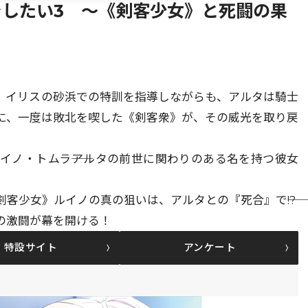
したい3 ～《剣客少女》と死闘の果
。イリスの砂浜での特訓を指導しながらも、アルタは騎士
に、一度は敗北を喫した《剣客衆》が、その威光を取り戻
イノ・トムラ――アルタの前世に関わりのある名を持つ彼女
客少女》ルイノの真の狙いは、アルタとの『死合』で――!?
の激闘が幕を開ける！
特設サイト
アンケート