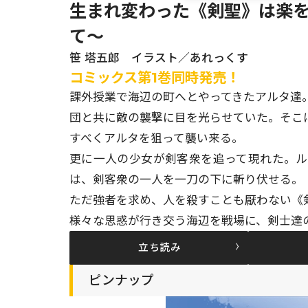
生まれ変わった《剣聖》は楽を
て～
笹 塔五郎 イラスト／あれっくす
コミックス第1巻同時発売！
課外授業で海辺の町へとやってきたアルタ達
団と共に敵の襲撃に目を光らせていた。そこ
すべくアルタを狙って襲い来る。
更に一人の少女が剣客衆を追って現れた。ル
は、剣客衆の一人を一刀の下に斬り伏せる。
ただ強者を求め、人を殺すことも厭わない《剣
様々な思惑が行き交う海辺を戦場に、剣士達
立ち読み
ピンナップ