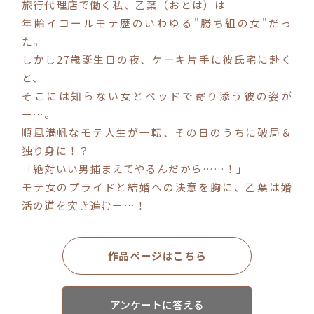
旅行代理店で働く私、乙葉（おとは）は
年齢イコールモテ歴のいわゆる"勝ち組の女"だっ
コミックエッセイ
た。
しかし27歳誕生日の夜、ケーキ片手に彼氏宅に赴く
閉じる
と、
そこには知らない女とベッドで寄り添う彼の姿が
ー…。
順風満帆なモテ人生が一転、その日のうちに破局＆
独り身に！？
「絶対いい男捕まえてやるんだから……！」
モテ女のプライドと結婚への決意を胸に、乙葉は婚
活の道を突き進むー…！
作品ページはこちら
アンケートに答える