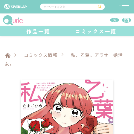
コミック
ライトノベル
作品一覧
コミックス一覧
コミックガルド
文庫
コミッククリエ
ノベルス
LiQulle
ノベルスf
ラブパルフェ
ロサージュノベルス
その他
通販・NEWS
コミックエッセイ
OVERLAP STORE
ポケットモンスター
オーバーラップ広報室
アニメ
ゲーム
コミックス情報
私、乙葉。アラサー婚活
企業
オーバーラップ文庫
会社概要
女。
採用情報
アクセス
オーバーラップホールディングス
お問い合わせはこちら
オーバーラップノベルス
オーバーラップノベルスf