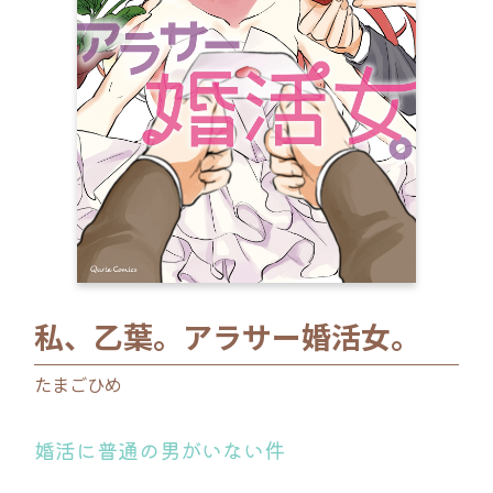
ロサージュノベルス
コミックガルド
コミッククリエ
私、乙葉。アラサー婚活女。
リキューレ
たまごひめ
婚活に普通の男がいない件
コミックパルフェ