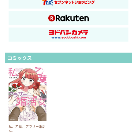
コミックス
私、乙葉。アラサー婚活
女。