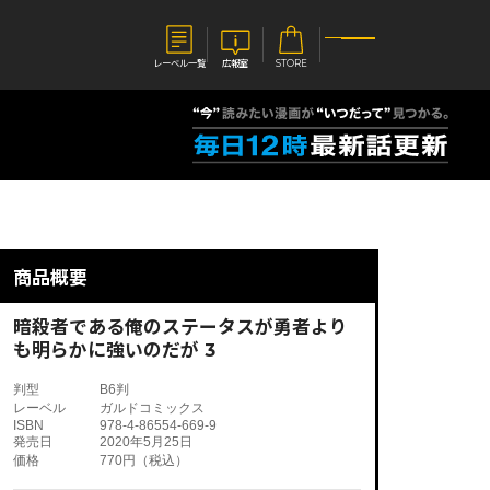
レーベル一覧
広報室
STORE
S
企業
E
会社概要
報室
採用情報
アクセス
商品概要
オーバーラップホールディングス
ベルス
コミックガルド
お問い合わせはこちら
暗殺者である俺のステータスが勇者より
も明らかに強いのだが 3
判型
B6判
レーベル
ガルドコミックス
ISBN
978-4-86554-669-9
コミックエッセイ
発売日
2020年5月25日
価格
770円（税込）