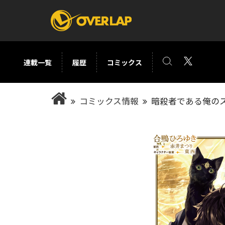
連載一覧
履歴
コミックス
コミック
ライトノベ
コミックス情報
暗殺者である俺のス
コミックガルド
文庫
コミッククリエ
ノベルス
LiQulle
ノベルスf
ラブパルフェ
ロサージュノベル
オーバーラップ文庫
オーバ
コミッククリエ