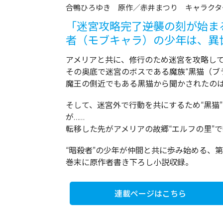
合鴨ひろゆき 原作／赤井まつり キャラクタ
「迷宮攻略完了――逆襲の刻が始ま
者（モブキャラ）の少年は、異
アメリアと共に、修行のため迷宮を攻略し
その奥底で迷宮のボスである魔族“黒猫（ブ
魔王の側近でもある黒猫から聞かされたのは
そして、迷宮外で行動を共にするため“黒猫
が……
転移した先がアメリアの故郷“エルフの里”で――!
“暗殺者”の少年が仲間と共に歩み始める、
巻末に原作者書き下ろし小説収録。
連載ページはこちら