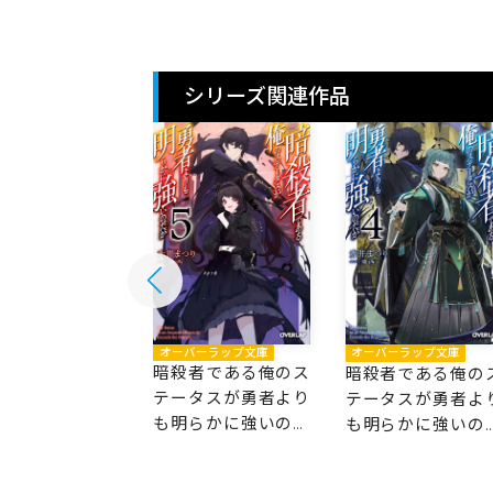
シリーズ関連作品
オーバーラップ文庫
バーラップ文庫
オーバーラップ文庫
暗殺者である俺のス
者である俺のス
暗殺者である俺の
テータスが勇者より
タスが勇者より
テータスが勇者よ
も明らかに強いのだ
らかに強いのだ
も明らかに強いの
が 5
が 4