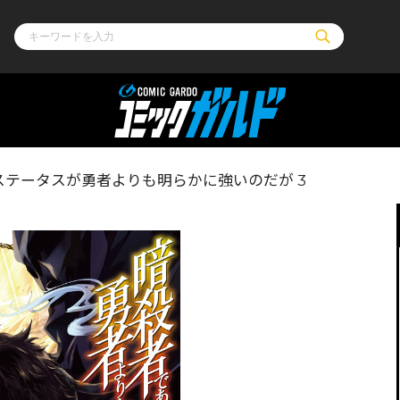
ル
その他
通販・NEW
テータスが勇者よりも明らかに強いのだが 3
コミックエッセイ
OVERLAP STOR
ポケットモンスター
オーバーラップ広
アニメ
ス
ゲーム
ーラップノベルス
オーバーラップノベルスf
ロサージュノ
リキューレ
コミックパルフェ