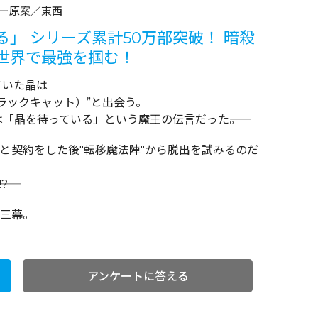
ー原案／東西
る」 シリーズ累計50万部突破！ 暗殺
世界で最強を掴む！
ていた晶は
ラックキャット）”と出会う。
「晶を待っている」という魔王の伝言だった――。
”と契約をした後"転移魔法陣"から脱出を試みるのだ
?
第三幕。
アンケートに答える