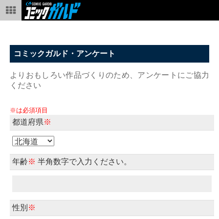
コミックガルド・アンケート
よりおもしろい作品づくりのため、アンケートにご協力
ください
※は必須項目
都道府県
※
年齢
※
半角数字で入力ください。
性別
※