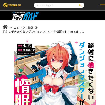
コミック
ライトノベル
コミックガルド
文庫
コミッククリエ
ノベルス
コミックス情報
LiQulle
ノベルスf
ラブパルフェ
ロサージュノベルス
絶対に働きたくないダンジョンマスターが惰眠をむさぼるまで 3
その他
通販・NEWS
コミックエッセイ
OVERLAP STORE
ポケットモンスター
オーバーラップ広報室
アニメ
ゲーム
企業
会社概要
オーバーラップ文庫
オーバーラップノベルス
採用情報
アクセス
オーバーラップホールディングス
お問い合わせはこちら
オーバーラップノベルスf
ロサージュノベルス
コミックガルド
コミッククリエ