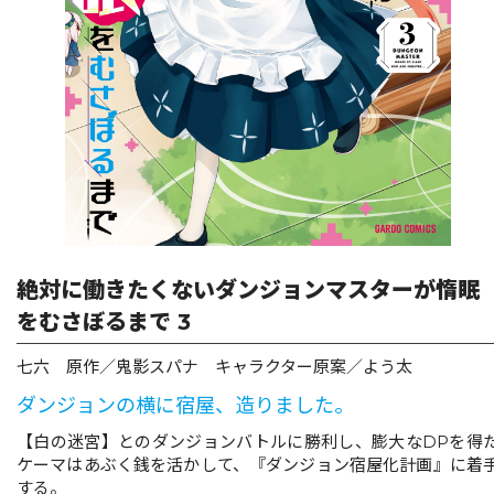
リキューレ
コミックパルフェ
コミックエッセイ
閉じる
絶対に働きたくないダンジョンマスターが惰眠
をむさぼるまで 3
七六 原作／鬼影スパナ キャラクター原案／よう太
ダンジョンの横に宿屋、造りました。
【白の迷宮】とのダンジョンバトルに勝利し、膨大なDPを得
ケーマはあぶく銭を活かして、『ダンジョン宿屋化計画』に着
する。