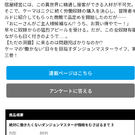
宿屋経営には、この異世界に精通し接客ができる人材が不可欠
そこで、ケーマはニクに続く労働奴隷の購入を決心し、冒険者
ルドに紹介してもらった商館で品定めを開始したのだが――
「おにーさんがご主人様候補なん!? うち、お買い得やでー！」
早々に奴隷からの猛烈アピールを受ける。だが、この女奴隷有
ながらも曰く付きのようで……。
【ただの洞窟】に来るのは問題児ばかりなのか!?
ケーマの“働かない”日々を目指すダンジョンマスターライフ、
三巻！
連載ページはこちら
アンケートに答える
商品概要
絶対に働きたくないダンジョンマスターが惰眠をむさぼるまで 3
判型
B6判