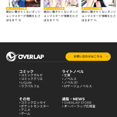
オーバーラップ文庫
オーバーラップ文庫
オーバーラップ文庫
絶対に働きたくないダンジ
ジ
絶対に働きたくないダンジ
絶対に働きたくないダンジ
ョンマスターが惰眠をむさ
さ
ョンマスターが惰眠をむさ
ョンマスターが惰眠をむさ
ぼるまで 15
ぼるまで 16
ぼるまで 14
お問い合わせはこちら
コミック
ライトノベル
コミックガルド
文庫
コミッククリエ
ノベルス
LiQulle
ノベルスf
ラブパルフェ
ロサージュノベルス
その他
通販・NEWS
コミックエッセイ
OVERLAP STORE
ポケットモンスター
オーバーラップ広報室
アニメ
ゲーム