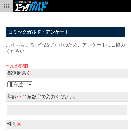
コミックガルド・アンケート
よりおもしろい作品づくりのため、アンケートにご協力
ください
※は必須項目
都道府県
※
年齢
※
半角数字で入力ください。
性別
※