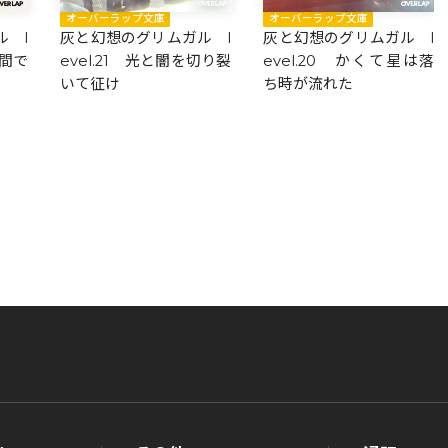
オーバーラップ文庫
オーバーラップ文庫
 l
灰と幻想のグリムガル l
灰と幻想のグリムガル l
狭間で
evel.21 光と闇を切り裂
evel.20 かくて星は落
いて征け
ち時が流れた