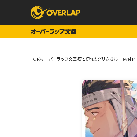
コミック
ライトノベ
TOP
オーバーラップ文庫
灰と幻想のグリムガル level.1
コミックガルド
文庫
コミッククリエ
ノベルス
LiQulle
ノベルスf
ラブパルフェ
ロサージュノベル
オーバーラップ文庫
オーバ
コミッククリエ