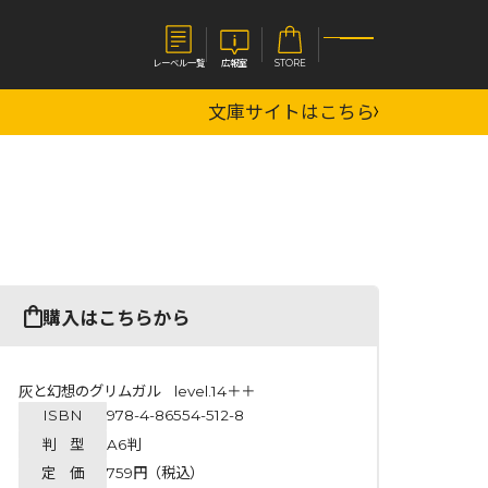
レーベル一覧
広報室
STORE
文庫サイトはこちら
S
企業
E
会社概要
報室
採用情報
アクセス
オーバーラップホールディングス
ベルス
コミックガルド
購入はこちらから
お問い合わせはこちら
灰と幻想のグリムガル level.14＋＋
ISBN
978-4-86554-512-8
コミックエッセイ
判 型
A6判
定 価
759円（税込）