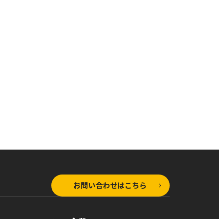
オーバーラップ文庫
オーバーラップ文庫
オ
灰と幻想のグリムガル l
灰と幻想のグリムガル l
灰
evel.19 この世のすべて
evel.18 わたしは世界に
ve
を抱きしめて痛い
嫌われている
さ
お問い合わせはこちら