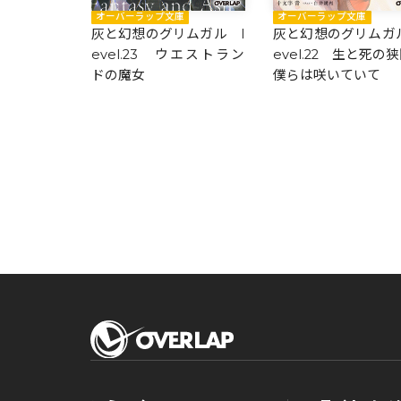
庫
オーバーラップ文庫
オーバーラップ文庫
ムガル l
灰と幻想のグリムガル l
灰と幻想のグリムガル
この時よ止ま
evel.23 ウエストラン
evel.22 生と死の
ドの魔女
僕らは咲いていて