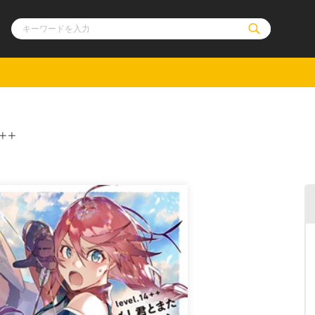
ル
その他
通販・NEW
4＋＋
コミックエッセイ
OVERLAP STOR
ポケットモンスター
オーバーラップ広
アニメ
ス
ゲーム
ーラップノベルス
オーバーラップノベルスf
ロサージュノ
リキューレ
コミックパルフェ