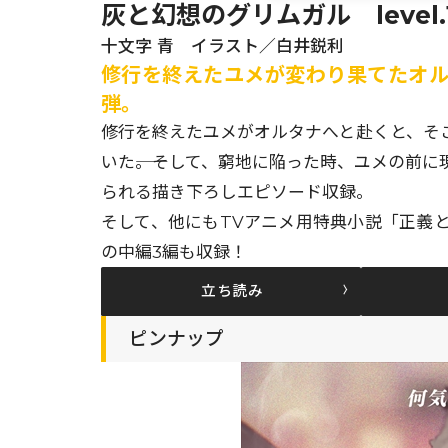
灰と幻想のグリムガル level.
十文字 青 イラスト／白井鋭利
修行を終えたユメが変わり果てたオルタ
弾。
修行を終えたユメがオルタナへと赴くと、そ
いた――。そして、窮地に陥った時、ユメの前
られる描き下ろしエピソード収録。
そして、他にもTVアニメ用特典小説「正義
の中編3編も収録！
立ち読み
ピンナップ