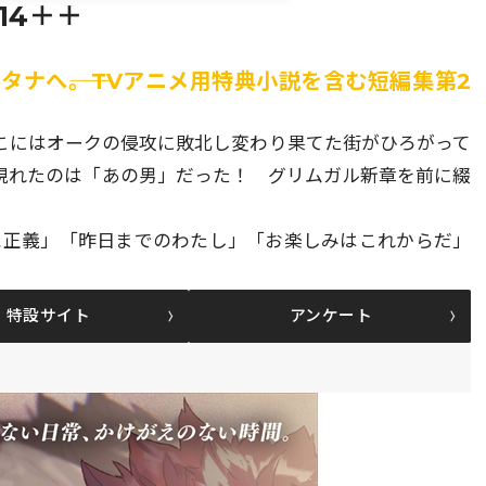
14＋＋
ナへ――。TVアニメ用特典小説を含む短編集第2
こにはオークの侵攻に敗北し変わり果てた街がひろがって
に現れたのは「あの男」だった！ グリムガル新章を前に綴
と正義」「昨日までのわたし」「お楽しみはこれからだ」
特設サイト
アンケート